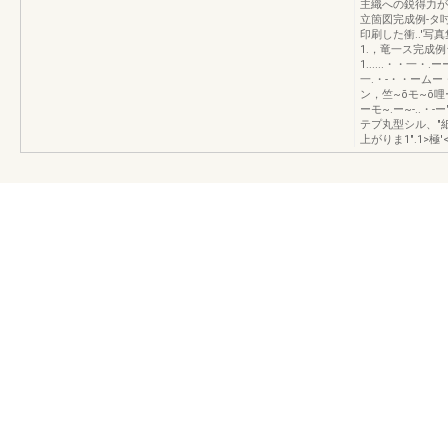
主織への鋭得力が数
立箇図完成例-タ吋
印刷した衝..'写
1.，竜一ス完成例ラ
1......・・一・.ーー
一.・-・・ームー・竺~õ'
ン，竺~õモ~õ哩ー..~
ーモ~.ー~-..・
テプ丸型シル、"
上がりま1".1>