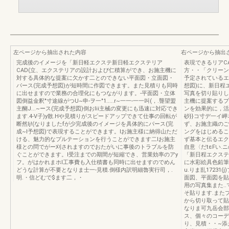
左ページから抽出された内容
右ページから抽出
完成後のイメージを「新日軽エクステ新日軽エクステリア
表現できるリアC
CAD(立、エクステリアの設計および仁積算ができ、お施主機に
方・・「クリーン
対する具体的な提案に欠かす二とのできない平面図・立面図・
予定されているエ
パース(完成予想図)が短時間に作図できます。また見積りも同時
想図)に、新日程
に出せますので業務の合理化にもつながります。-平面図・立体
写真を切り貼りし
図倒益金釈"寸途線がつU~申-ヲ一"1.....r~一一-一一叫(，.聾望盟
主機に提案するプ
主醐J...~ース(完成予想図)倒おlii主械の変更にも迅速に対応でき
ンを効果的に，活
ます.4-V子)y散.Hや見積りがスピードアップできて仕事の回転が
砂}}コ寸デ一イ岬
断然lj!(なりましたfが少完成後のイメージを具体的にパース(完
ず、お施主織のご
成~I予想図)で表現することができます。lお施主様に納得山ただ
ングをはじめるこ
ける、魅力的なプルテーションを行うことができます二lお施主
ず基本と伝るエク
様との問でがー刈されますのでおたがいに事後のトラブルを防
自意〈だtεFい
ぐことができます。l受注までの期間が短縮でき、営業効率のアy
「新日程エクステリ
フ。がはかれまホl工事費も入仕積書も同時に出せますのでめん
に水彩絵具色鉛筆
どうな計算が不要となりま士一-見積.倒様内訳明細魯実行司，.
u.りま乱1723
明.・信どむで$ます二，・
面図、平面図を貼
用の写真集また.
そ貼ります.また
から切り取って貼
なりま可九岳会部
ス、個々のコーデ
り、見積・・~添