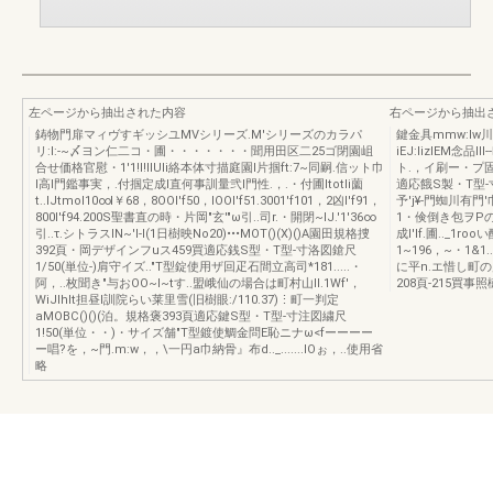
左ページから抽出された内容
右ページから抽出
鋳物門扉マィヴすギッシユMVシリーズ.M'シリーズのカラパ
鍵金具mmw:lw
リ:I:-~〆ヨン仁二コ・圃・・・・・・・聞用田区二25ゴ閉園岨
iEJ:lizIEM念品
合せ価格官慰・1'1!I!IIUIi絡本体寸描庭園l片掴ft:7~同嗣.信ット巾
ト.，イ刷ー・プ
l高l門鑑事実，.付掴定成l直何事訓量弐l門性.，.・付圃ltotli薗
適応餓S製・T型-寸
t..IJtmoI10∞l￥68，8OOI'f50，IOOI'f51.3001'f101，2凶I'f91，
予'j¥-門蜘川有門
800I'f94.200S聖書直の時・片岡"玄'"ω引..司r.・開閉~IJ.'1'36∞
1・倹倒き包ヲPのl置
引..τ.シトラスIN~'I-I(1日樹映No20)•••MOT()(X)()A園田規格捜
成l'lf.圃.._1ro
392頁・岡デザインフuス459買適応銭S型・T型-寸洛図鎗尺
1~196，~・1&
1/50(単位-)肩守イズ.."T型錠使用ザ回疋石間立高司*181.....・
に平n.エ惜し町
阿，..枚聞き"与おOO~I~tす..盟峨仙の場合は町村山ll.1Wf'，
208頁-215買事
WiJlhlt担昼l訓院らい莱里雪(旧樹眼:/110.37)⋮町一判定
aMOBC()()(泊。規格褒393頁適応鍵S型・T型-寸注図繍尺
1!50(単位・・)・サイズ舗"T型鍍使鯛金問E恥ニナω<fーーーー
ー唱?を，~門.m:w，，\一円a巾納骨』布d.._.......IOぉ，..使用省
略