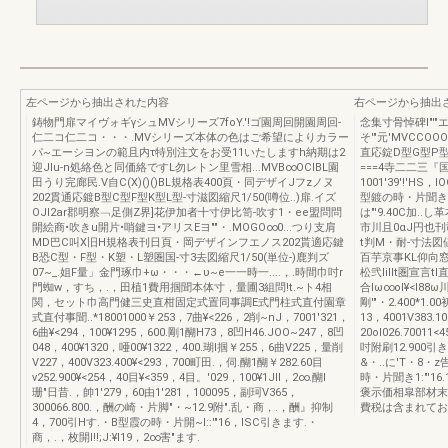
左ページから抽出された内容
右ページから抽出
鋳物門扉マイヴォギγシュMVシリーズ7foY.'!ゴ園周回開園周回-
念集寸骨悼碑l"'"
仁二コ仁二コ・・・.MVシリーズ本体の色はご希望によりカラー
そ'"元'MVCCO
パ~エーシヨンの範且内τ特別注文をお受11いたしますh納期は2
直応錠D型G型P型圏
迎Jlu-n処絡色と同価絡ですL勿レトン里雪相...MVB∞OClBL園
===4寺二二三『国乃
田うり完廊民.V自C(X)()()BL規格表400頁・同デザイJフzノヌ
1001'39'!'HS，
202貫通応鍍B型C型F型K型L型-寸滋図縮尺1/50(噂位..)扉.イズ
型鍍の時・片聞き"
OJI2ar郡明察﹁足側Z界]花伊加者十寸伊比笥-吹す1・ee盟問問
は"'9.40C加.
開絵商•吹きu開片•哨鍵ヨ•アリスEヨ""・.MOGO∞0...つり支肩
市川且0αJ円也刊
MD巴C叫X旧H規格表刊日頁・岡デザインフエノス202貰適応鍵
t判M・耐-寸法図値
B恐C型・F型・K塑・L塑圏国-寸3去図縮尺1/50(単位-)鹿判ズ
百芋京事KL仰向窓
07~_.姐F量」金門琢巾+ω・・・←υ~e一一時一....，.時間巾吋r
松弐Iillt圏宣言
門蜘w，すち，.，田植1費用掴聞本体寸，量圃3組問!t.~ト4相
合lω∞oI¥<l88ω川
関，セット巾高門健三史直柑固定式置同事調E式門柱式直付園章
剛'"・2.400*1.0
式直付事聞..*18001000￥253，7曲¥<226，2削~nJ，7001'321，
13，4001V383.10
6曲¥<294，100¥1295，600.剛1醐H73，8凹H46.JOO~247，8凹
20ol026.7001
048，400¥1320，唖00¥1322，400.瑚l掴￥255，6曲V225，量削
吋附刷12.900引き
V227，400V323.400¥<293，700町田.，伺.醐1醐￥282.60目
&・..に'T・8・z
v252.900¥<254，40目¥<359，4目。'029，100¥1Jll，2∞.醐l
時・片聞き1:"'16.
珊"日昔.，帥1'279，60由1'281，100095，副珂V365，
褒示価相皐部材末
300066.800.，酬の崎・片脚"・~12.9附".乱・商，.，酬』抑制
費税は含まれてお
4，700引Hす.・B型霞の時・片開~I::'"16，ISC引きます.・
商，.，枚開l!!;J:¥l19，2∞害"ます.