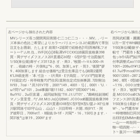
左ページから抽出された内容
右ページから抽出
MVシリーズ長コ開閉周回胃開-仁二コ仁二コ・・・.MV;.，-リー
而阿武町圃・圃圃
ズ本体の色比ご希望によりカラーパリエーシヨJの範囲内て帯別
LI方一宮寸WH
注文をお畳刷、たします.前期1<2巡聞で続格色[1司{而梅f私フオ
1!50(単位欄}躯
ート•••?'JJIt.仇，IIVF(X)()()B恥凋VFCCXX泊B園田規格褒398
帖寸「門覇市ト配
買・岡デザイ〆フヱノス201貫通応Ii0型・G型P型-寸治図舗尺
包ッb巾l高l門結弐
1/50(単位畑)廊ザイズ0112lき.す.・商3，'牧開~!~V.6.000~I!t
付率調整式ao110∞
す..，砲鍵の時・片側8は'"6，00。加算しaす.・筒3，'後開'"拶
1001~208ω01¥1
9，400加算します.組合せ価格*は受注生庫品でも(納期2週間
61.7ωl亨m∞01H
K'LlIt眠使用・‘本.寸詮・・l片周8・Eヲ両院，.マ'のl‘l門陸軍史
900112001~287
l'付固定式l・何亭鴎隻弐l門住民l直附自定式恒例事調..7四!附泊
340，8閃・0型縫初
IV93，7∞l・".民101V7市，2001"149，4001・1].(，0001・'U.・
~1:Y6，OOO
ω?問1"ωI"101，2∞l事園l‘咽11182，6001"1悶3001"146，
す.・而3，'枚聞'
8ωIYIU，2ω巨富週，.岨同組制批'TIII.J:t.UT01'，."廊崎桂副湖町
是.MOSOO∞B
マノン里里雪...勺'Jlit.MロJα)()QBMC.JCOO∞B圏国規格褒398
フヱンス201頁適
頁・間ヂザイJフヱ〆ス201貫通IOIIB型C型F型K型L!盟J--XE'位単
1!50(単位-}肩妙
川駅悶洛寸叩l守山山，.山山1・川目即時・片開…!削l!'tT.・阿
W'-，'o-門鷹
3"彼即日，700!letT.・8裂銭:0>1If・片閥'"・16，150引きます.・
一時噌噌削巳同33
関3‘枚'"は単19，200!l!'ます.
出EEE也EMM
一山一一昨削同一M
蜘一唱四附﹁﹂・
卜﹄肱川一一叩酬