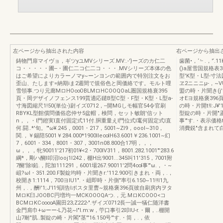
左ページから抽出された内容
右ページから抽出
鋳物門扉マイヴョ，ギツyユMVシリーズ.MV:.-'}ーズのカ仁二
歯菌•，‘﹄.，'‘
コ・・・・・圃--・圃仁二コ仁二コ・・・.MVシリーズ本体の色
()a屋雪国規格表
はご希望によりカラーノマy~ーンヨンの範囲内で特別注文をお
型'K型・L型-寸法
歪山、たします=納期iま2週間で規俗色と岡価絡です。モルト哩
ヱ2ニニニμ-，~VU
雪領事.つり元廊MロHO∞OBLMロHCOOQOaL圏国規格衰395
盟の時・片聞き(j
頁・岡デザイノフェンス199貰適応鑓B型C型・F型・K型・L型a-
オEヨ規格褒396頁
寸海図縮尺1!50(単位-)尉イズ0712，--開MGしモ幅官54令官刷
の時・片開t!l:J¥'
RBYKL型館償問価俗恋仲サ5盆帽，検問，セット敏朗'信ット
型錠の時・片開"孟￥1
n，，・l門鐙実l直付固定式11付.胴重量えl門位式l竃何固定式l直
事'"す.・表示
何.闘..*'旬。'"ω¥.245，0001・217，5001~ZI9，oool~310，
消費鋭"含まれて
関.，￥錫陪5001￥284.000*1900IIe∞IH63.6001￥236.1001~幻
7，6001・334，8001・307，3001n08.800合17明，，，
ω，，，牝90011'217初01¥<2・700IV311，8001.282.1001"'283.6
綱*，剛ハ醐l叩沼looj1l242，棚H出9001...345叫11'315，7001附
7醐'除l鉛.，陀加111291，6001場267.90011'2問4∞l事'"ω.，・~
岨?ωl・351.200.F製錠均時・片聞きr:'112.900引きまれ・両，.，
校開き1:1114，700ヨIU1".・岨即時・片側"率引6.150~11!!l1九
州，.，酬!'1;J'I19訓告lポスタ里曹~規格褒396頁彼自刷房内ヲタ
MロK臼JOOBC円増均一MCKOOOQAつ.，元.MロKCOOO<コ
BCMロKC∞∞A園田23;Z222-".ザイズ0712長一誠一犠仁随洋書
金門肩巾+ωーー-L乃花~I"l.m:w，苧口事引2叩IU-r.・爾，..棚開
山7耐"肌..製錠の崎・片閣"茎'"16.150号'"す.・筒，.，依