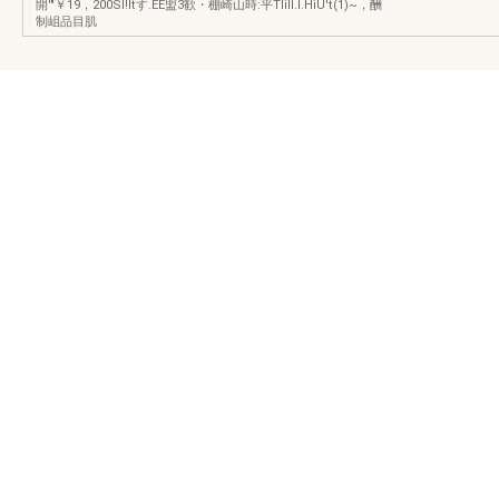
開'"￥19，200SI!ltす.EE盟3歓・棚崎山時:平TliII.I.HiU't(1)~，酬
制岨品目肌