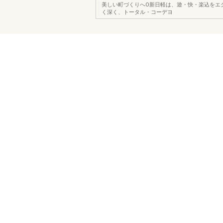
美しい町づくりへO新日軽は、遊・快・楽込をエ
く深く、トータル・コーデヨ