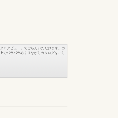
タログビュー」でごらんいただけます。カ
b上でパラパラめくりながらカタログをごら