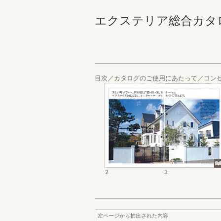
エクステリア総合カタログ_1
目次／カタログのご使用にあたって／コン
2
3
左ページから抽出された内容