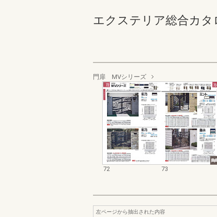
エクステリア総合カタログ_1
門扉 MVシリーズ
72
73
左ページから抽出された内容