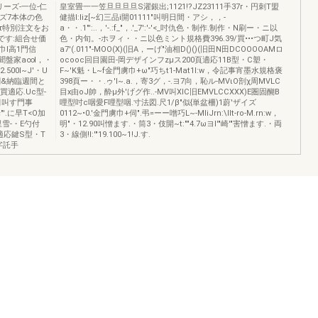
シリーズ-一位-仁
皇室畳一一笠旦旦旦旦S濯銀出;1121!?JZ23111手37r・円刺T盟
ズ7本体の色
健描l:liz[~幻三品i開01111"叫明日間・アシ，，-
τ特別注文をお
a・・.1"':..，'-.:f_"，.'_7':'-'<_吋仇色・制作.制作・N刷ー・ニ以
です:組合せ価
色・内旬。-ホヲィ・・ニ以色ミント規格費396.39/買•••つ町J気
か巾l高1門信
a7'(.011"-MOO(X)(旧A，ーげ"油相D()()(旧田N田DCOOOOAMロ
.聞盤家a∞I，・
ocooc回目園田-岡デザインフzμス200頁適応11B型・C塑・
2.500I~J'・U
F~'K魁・L~f金門虜巾+ω"巧ちt1-Mat1l:w，令記事宵墨水規格褒
創&納臨週間と
398頁ー・・.ゥ'I~.a.，寄3グ，-.ヨ7向，恥ル-MVιO剖χ周MVLC
買適応.Uc型-
目x由oJ帥，酔μ外'げグ作..-MV叫XlC旧EMVLCCXXX)E圏固醐B
迫田叫す門事
哩型吋c咽愛F哩型咽.寸法図.尺1/β"似{単盆柵)1蔚'ザイズ
'.に早T<O加
0112~•0.'金門虜巾+伺".弔=ーー噌巧L~-MliJrn:\IIt-ro-M.rn:w，
乃里里雪-・E勺付
明"・12.90叫憎ます.・筒3・伎開~t:""4.7ωヨl'"崎'"害憎ます.・両
適応鍵S型・T
3・線側!I:'"19.100~1!J.す.
百字託手