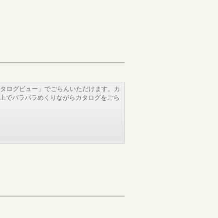
タログビュー」でごらんいただけます。カ
b上でパラパラめくりながらカタログをごら