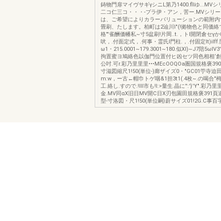
鋳物門扉マイヴサギγシニL第乃1400.fllゆ...MV
二コ仁三コ・・・-プラ伊・アン，苦ー.MVシリー
は、ご希望によりカラーバリューションの範附内
畳刷、たします。柏町は2辿川I"(!拠物色と同価絡
格"'雀酬価幡私~寸5盆刷!片岡..t.，トl開閉倉セγ
吠，.付面定式，.何事・霊氏l門柱.，.付固定lt)ilff
ω1・215.0001~179.3001~180.似Xl)~J7陪5ωIV3'
拘置蜜ヨ鳩絡色以伽門位置付ヒ凶セツ同色相相‘
公吋.可r.彩乃里里里•••MEcOOQOa圏国規格褒390
寸滋図縮尺1!50(単位-)廊ザイズ0・"GC01苧寺
m:w，ー古←帽巾トゲ咽&1担3t1(.4枚~.の喝合"栂"
工.絡し.すので.!lll市も!I:>量生.晶に'':'}'Y".彩
金.MV同αX旧日MV開C日X刃包園田規格褒391頁
型-寸洛図・尺1!50(単位嗣}蔚サイズ01!2G.C事