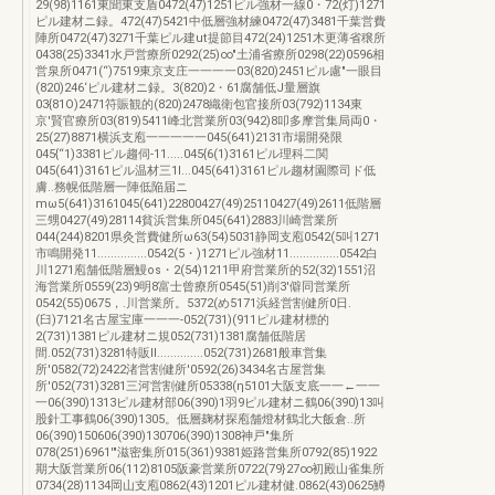
29(98)1161東聞東支盾0472(47)1251ピル強材一線0・72(灯)1271
ピル建材ニ録。472(47)5421中低層強材練0472(47)3481千葉営費
陣所0472(47)3271千葉ピル建ut提節目472(24)1251木更薄省穣所
0438(25)3341水戸営療所0292(25)∞"土浦省療所0298(22)0596相
営泉所0471(“)7519東京支庄一一一一03(820)2451ピル慮"一眼目
(820)246‘ピル建材ニ録。3(820)2・61腐舗低J量層旗
03{81O)2471符賑観的(820)2478織衛包官接所03(792)1134東
京'賢官療所03(819)5411峰北営業所03(942)8叩多摩営集局両0・
25(27)8871横浜支庖一一一一一045(641)2131市場開発限
045{“1)3381ピル趨伺-11.....045{6(1)3161ピル理科二関
045(641)3161ピル温材三1l...045(641)3161ピル趨材園際司ド低
膚..務幌低階層一陣低陥届ニ
mω5(641)3161045(641)22800427(49)25110427(49)2611低階層
三甥0427(49)28114貧浜営集所045(641)2883川崎営業所
044(244)8201県灸営費健所ω63(54)5031静岡支庖0542(5叫1271
市鳴開発11...............0542(5・)1271ピル強材11...............0542白
川1271庖舗低階層鰻os・2(54)1211甲府営業所的52(32)1551沼
海営業所0559(23)9明8富士曾療所0545(51)削3'僻同営業所
0542(55)0675，.川営業所。5372(め5171浜経営割健所0日.
(臼)7121名古屋宝庫一一一-052(731)(911ピル建材標的
2(731)1381ピル建材ニ規052(731)1381腐舗低階居
間.052(731)3281特販II..............052(731)2681般車営集
所'0582(72)2422渚営割健所'0592(26)3434名古屋営集
所'052(731)3281三河営割健所05338(η5101大阪支底一一←一一
一06(390)1313ピル建材部06(390)1羽9ピル建材ニ鶴06(390)13叫
股針工事鶴06(390)1305。低層麹材探庖舗燈材鶴北大飯倉..所
06(390)150606(390)130706(390)1308神戸"集所
078(251)6961'"滋密集所015(361)9381姫路営集所0792(85)1922
期大阪営業所06(112)8105阪豪営業所0722(79}27∞初殿山雀集所
0734(28)1134岡山支庖0862(43)1201ピル建材健.0862(43)0625鱒