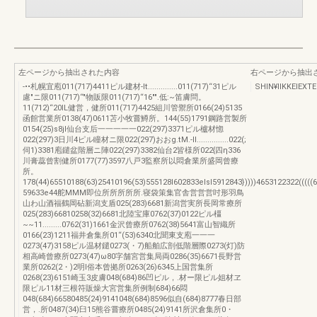
左ページから抽出された内容
右ページから抽出
-••札幌宜庖011(717)4411ピル建材-lt..............011(717)“31ピル
SHIN¥lIKKEI
慮"ニ限011(717)“"物販限011(717)“16"".低:~笛膚問。
11(712)“20IL健営，健所011(717)4425組川管禦所0166(24)5135
函館営業所0138(47)0611苫小牧嘗鱒所。144(55)1791鋼路営製所
0154(25)s8jl仙台支后一一一一一022(297)3371ピル櫨材惚
022(297)3日川4ピル瞳材ニ限022(297)おおg.tM.-II...............022(;
伺1)3381庖鑓盆階層ニ陣022(297)3382仙台2皆様所022{四η336
川膏蕊曾割健所0177(77)3597八戸3監察所以悶倉業所盛岡曾療
所。
178(44)65510188(63)25410196(53)555128I602833elsl5912843}))))4653122322(((((
59633e44舵MMM即位所所所所所.寝袋策集官舎営営営吋形羽鳥
山わ山酒福鶴岡砧新潟支盾025(283)6681新潟営実所長岡常療所
025(283)66810258(32)6681北陸宝庫0762(37)0122ピル橿
~~11.........0762(31)1661金沢曾療所0762(38)5641富山智織所
0166(23)1211福井倉集所01“(53)6340北聞東支庖一一一
0273(47)3158ピル温材鑓0273(・7)船舶広剖低階層際0273(灯)防
相高崎曾療所0273(47)ω80字舗宮営集局両0286(35)6671長野営
業所0262(2・)2明l俗本曾拠所0263(26)6345上国営集所
0268(23)6151崎玉3皮膚048(684)86凹ピル，.材ー限ピル姐材ヱ
限ピル11材三根符販燥大宮営集所例制684)66悶
048(684)66580485(24)9141048(684)8596似自(684)8777春日部
営，.所0487(34)臼15熊谷嘗療所0485(24)9141所沢倉集所0・