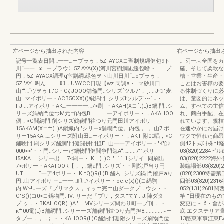
左ページから抽出された内容
右ページから抽出
記号一覧表日開…一一…ープラゥ，5ZFAYCXコ聖制規縄健包9ト
。刃一︿全国をカ
川“一一…ω…ープラウ〉5Z'AYA(X)(河川宮樹綱凪緩包噌ト………プ
確、そじて柔軟な
円，5ZFAYACX調理q室副綱.緑色ヲト山川日川“…σプラゥ，
槽・営業・生産・
5ZI"AY…叫ん…………叩，U'AYCC日現【wz.同調a・..マ砂川日
ことはお害樺の要
山"“…“ヴヲゥ-l..'C・CζJOOO舗倫門..シリズfツル7"，-j.l:.Jつ"麦.
る体制づくりに必
山…マイポリー・ACB5CXX)()絹綿門..シリズfソルヲi-~1J・
は、童図的にネッ
IIJI...アイポリ・AK…一一一一…7<刷F・AKAH(Xコft(L)B鍋.門..シ
ム。すべての主信
リーズ絹納門位つM元ゴ内包B...........ーアイポリー・，AKAHOO
れ、商白手配、在
偶，>C闘納門.削シリズ鶴鞠門往つり元門田川アイポリ
れています。規桔
15AKAM(Xコft(L)A鍋織内."シリーx舗糊門位。内包，..。山7'ポ
在速やかにお届け
リー15AKA……シリーズ附山田…ーイポリー・，AKTI附00唱，>C
ワクで恒れた商昂
鋪験門'刷シリズ舗網"門健闘併門担E…山一一アイポリー・'K'帥
側42ト式叫株h
000<<‘・・門..シリーだ鍋物門健闘争門勉A“…......7'1ポリ
03(820)2284
I5AKA……シリー出……7<刷ー・'K'…(L)C.."'.11'1シリイ…同刷出……
03(820)2222海
7<ポリー・AKATOOR【，，.鍋a門..シリズ・・剛院戸当り円
装臨場部03(820)
UT...........“一ア4ポリー・'K.τQ()R(L)B.舗内..シリズ鍋.門鐙戸aり
(820)2300特需第
円..山アイポり-m…一一…叩…?イポリー・oc.c(x)()(コ絹駒
四部03(820)23
内.W:-!Jーズ『プリマクス，ィッm完m山ダークプ，ウシ・・
052(131)268
C'S()(コ0<コ鍋物門.IIV:-リーだ『プリ，タス"'てYI.iJ:陣ダタ
竿'"'日現在のも
プ'ゥ，・BKAHOQR(L)A."''''.MVシリーズ問わり町一プ刊，.・
変更に'~.ð・舎
κ'‘"00電(L}B舗網門..シリーーズ舗鞠門鍾つり売門担8............~ー
底.エクステリア
タプー，，，;..・・KAHOOR(L)C舗納門珊附シリーズ刷物門位
13路東軍事江東E本唱