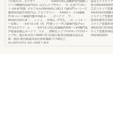
つU先m.tc...ダクザー，，，:.-・・KAMOOR(L)A鋼管旬門調附シ
仙台エクステリア営
リーズ嗣物内信命円住A…山ダムクプ号今J・・K'…(L)B."I"I.IIVシ
所ι048(684)8
リ-;(M.M"同国…ザタプモmI5BKAMQ(コ町L】C鍋句門.n:-リーズ
工広ステリア営業所
舗省何内盆中内田川山…グタプヲワン・・KAN(Xコ・(I.)A繍掬
0463(54)532
円.W:-IJーズ鍋物円盤中内総.A.........-ダークプ.，')":-・
クステリア営業所0
BKANCX)R(I.)B.."......シリ-;(...，8:岡山…千円九…，>C…シリ4…一
匝府吹図市広芝町4-
一日間シ・・KAT<Xコ伺《叫...門'附シリ一円ズ鍋魯円程戸aり
ステリア営業所06
門"をAダヲプ，η，・・KATCXコft(L)也舗物内周W:-'J-Xtl鞠門也
0862(43)120
戸狙値切畑山ダークプ，ウ〆..……問時引J-:;(".I"I!1Pill~1"I'lC吋ー
テリア営業所082(
クプ刊，発行年月日/1989年7月1日発行者/軒目軽株式会社企
092(482)8581
画・制作/新日軽繰式会社領有価絡111700巳三
Ho.EXP510TZ~KO~hll89.7.30.K