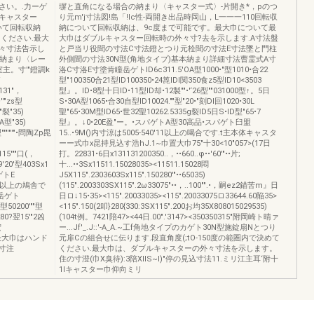
さい。.力ーゲ
塀と直角になる場合の納まり〈キャスター式〉-片開き*，pのつ
キャスター
り元m'j寸法図!島「!lc性-両開き出品時岡山，L一一一110回転収
ついて回転収納
納について回転収納は、9c度まで可能です。最大巾について最
用ください.最大
大巾はダブルキャスター回転時の外々寸?去を示します.A寸法盤
々寸法告示し
と戸当リ役聞の寸法C寸法鐙とつり元栓聞の寸法E寸法墜と門柱
の納まり〈レー
外側聞の寸法30N型(角地タイプ)基本納まり詳細寸法曹霊式A寸
主。寸'"鐙調k
洛C寸洛E寸塗肯瞳岳ゲトID6c311.5'OA型1000•"型1010•合22
型"100350合21型ID100350•24箆IDl関350食z5型ID10<3503
(131"，
型』。ID•8型十日ID•11型ID却•12製""•'‘26型""031000型↑。5日
''"zs型
S•30A型1065•合30自型ID10024.""型"20•"刻Dl回1020•30L
c"裂"35)
聖"65•30M型ID65•世32聖10262.5335g裂ID5日S•ID型"65•7
OA型"35)
型』。↓0•20E盈"ー。•スパゲトA型30高品•スパゲト臼盟
型"'"''''"•問陶Zp毘
15..•9M()内寸涼は5005-540'11以上の喝合です.t主本体キャスタ
ーー式巾x昆持見込す浩hJ.1~巾置大巾75"十30<10"057>(17日
15'""口(，
打。22831•6日x131131200350..，••660..φ••'60'"••片;
9'20'型403Sx1
十...••3Sx11511.15028035><11511.15028悶
バゲトE
J5X115".2303603Sx115".150280'"••65035)
40W以上の鳩舎で
(115".2003303SX115".2ω33075"••，..100"".•，嗣ez2錨苦m』日
岳ゲト
日ロ↓15•35><115".20033035><115".20033075ロ33644.60陥35>
型50200'""型
<115".150(2叩}280{330:3SX115".200お均35X808015029535)
0280?翌15'"2凶
(104t例。7421陪47><44日.00".'3147><350350315"附岡崎ト晴ァ
宏
ー...Jf'_.J::'-A_A.~工f角地タイプのカゲト30N型施錠扇Nとつり
て最大巾はハンド
元扉Cの組合せに伝ります.段直角度(;tO-150度の範圏内で決めて
寸注
ください.最大巾は、ダブルキャスターの外々寸法を示します。
住の寸澄(巾X臭待):3陪XIIS~I)"停の見込寸法11.ミリ江主耳‘附十
1Iキャスター巾仰向ミリ