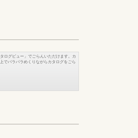
タログビュー」でごらんいただけます。カ
b上でパラパラめくりながらカタログをごら