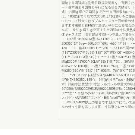
固納まり図詳細は別冊目取扱説明書をご害賠くだ
ート基本納まり図塀と平行になる場合の納まリ〈
式〉-片聞き増;?:7-両開きi宅竺竺立回転収納に
は、180皮まで可能で抗306型は門柱飾りをご使
巾について鰻大巾はダブルキャスター回転時の外
ます.D寸法壁と往F酌3寸洛塀と平行になる場合
ル式〉-片引き-両引き空軍主主空四詳細寸法費塾室
体ギャスタ式m'奥行昆込寸浩h~t-申量大巾噴岳ゲ
ト'"150"目"05605白A型"57X170'10".J15"型3060)
200350"製'"6sφ••660z3型'"'69φ••660"型'"69，・••
1∞'..••'"3，臨3035>0:115'"'"280..."J5X115'"i関28
(115'"Z30360"型3c35)(115'"'50'""豊臣'00'"••550<
(115'"'0033030A聖"35)(115'"'"''"308型'"150••'"300
問qE300型45'000'"•30L聖"35)(115'"'"'3目。30M聾
4535x115'"1003目。J2型'"150336'"6向。9盈"3SX1
明)280(33C)"型"3SX115'"1003問。7盈"高X'"'"'502
日."・'"215スパゲトA型'5047)(440'40'65631ス
型"047X350350J155心。9型()内寸洛'"∞s・5
す〉詳細寸法費型式D寸法レル式レル巾量大巾峻
90"0586"型5020029格3型502002808型5c'00280H
50'"'""型'"."•ヨ型75(50)150(2叩)却5(280)"霊5020
スパゲトA型'2050''"ヌパゲトB型'"aω5""単()内寸
IJ:SOOS.S40W以上の場合です.鰻大巾につい
ルの外々寸浩を示します固。寸法撃とレール聞の