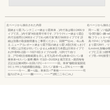
左ページから抽出された内容
右ページから抽出
固納まり図.7レンテ二ィー納まり図単体，)内寸洛は咽ロ240Uタ
同一﹃視.‘ノ/•臨
イプて汎，)内寸渥"A怯使用寸埠です..プラウテtィー納まり図()
1[r-関1舗C~鋼
内寸法俗問ロ2400タイプでれ<)肉寸洛"奥行5600タイプです.詳
蜘.フラットカーポ納
細は別冊の取扱観明書をご事照ください。回開""'"位vη，•&ム島
高-1514くコ"位
土.ニューア-)レポート納まり図下院の納まり図';A型(方杖っき)て
まリ図12!Il!1
寸.8型には方杖が付いていませんa単体注1)本図はD30タイプで
ILmiImIL加
れ(中骨時IJ)固-一-1027-0目タイプのゆ骨，t2列でT.I自リ
イプ仁工豆コ{標
注，)'"印4剖主移動範囲を示しま可九四<f=司zj単体+2スパン連
イプ邑~!Il!I(積
棟単体+6スパン連樺.機外.寸法D~DU024ま扇万宮古.~困四毎毎
正記云記耐A間il~出回L121(-----l-一一一一回。単体"穆勘宙返闘花
OCコ.!!!!lコ与総締圏往路臨」2スバノ速棟一L→274.-L一一一醐
一一一一斗一-，圃ー-L臨」単体日パ'"'車検一一一一一一一一一司
臨1LtZ14-上一一一醐一一一」一一-"'"2間二二斗i二m_l