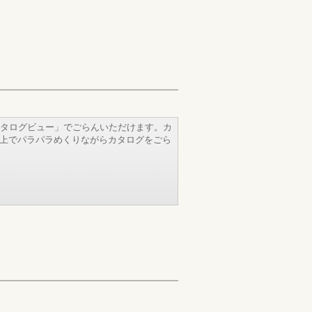
タログビュー」でごらんいただけます。カ
b上でパラパラめくりながらカタログをごら