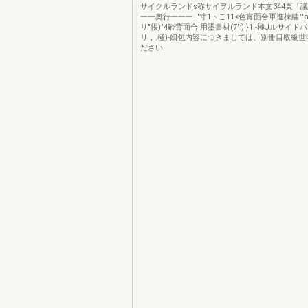
サイクルランドs称サイヲルランド本文344頁「議
一一奥行一一一--'寸1トこ11<色宵面合軍進棟繍""a
リ"帳)"4齢背面合'用墨書材(7':)'}1I-極Jルサイ
リ，.極)-姻包内容につきましては、別冊目取級
ださい.