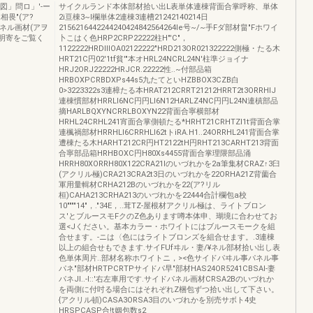
図」問ロ」'-ー
サイクルランド本体部材拾い出L表単体連棟背面合掌呼称、単体
相畏"(ア?
2i亘棟3~l欄単体2連棟3連槽21242140214日
ドパネル画材(アヲ
2156216442244240424842564264le号~/~手Fダ部材畠"Fホワイ
世明寄をご覧く
卜こはく色HRP2CRP22222柱H"'C"，
1122222HRDlllOA02122222"HRD213OR021322222側極・たる木
HRT21C円02'1tf貧'"本オHRL24NCRL24N'柱準ジョイナ
HRJ2ORJ22222HRJCR.22222性..~付部品箱
HRBOXPCRBDXPs44s5九たてといHZBBOX3CZB白
0>3223322s3連樟たる本HRAT212CRRT21212HRRT2t3ORRHIJ
連棟慣部材HRRLl6NC円円Ll6N12HARLZ4NC円円L24N連槙部品
摘HARLBQXYNCRRLBOXYN22背面合寧横部材
HRHL24CRHL241宵面合掌側頓たる*HRHT21CRHTZI1t背面合掌
連楓禍部材HRRHLl6CRRHLl62tトiRA.H1..24ORRHL241背面合掌
遭棟たる木HARHT212CR円HT2122tH円RHT213CARHT213背面
合寧部品箱HRHBOXC円H80Xs4455背面合掌理隈部品涌
HRRH80XORRH80X122CRA21lのいづれかを2a筆集材CRAZ↑3臼
(アクリル極)CRA213CRA2t3日のいづれかを22ORHA21Z背薗合
軍用量輯材CRHA212Bのいづれかを22(ア?リル
桓)CAHA213CRHA213のいづれかを22444合計欄包a校
10""""14"，."34E，..茸TZ-屋根材アクリル極は、ライトブロン
ス'とブルースモFクのZ色あります噂本体申、瑚境に合わせてお
選<Jください。基本カラー・ホワイトにはブルースモークを組
合せます。-ニは〈色にはライトブロンズを組合せます。.3連棟
以上の組合せもできます.サイFUfヰル・妻/¥ネル部材拾い出し表
色単体周片..部材名称ホワイトニ，><色サイドパヰル事パネル事
パネ"部材HRTPCRTPサイドパ早"部材HAS24OR5241CBSAl-妻
パネJI..-I::'右左車用です.サイドパネル画材CRSA2Bのいづれか
を両側に付吋る場合にはそれぞれZ梱包ずつ拾い出して下さい。
{アクリル頓)CASA3ORSA3目のいづれかを別売サボト4史
HRSPCASP合!t姻包数s2