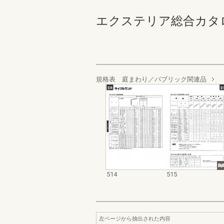
エクステリア総合カタログ_19
規格表 庭まわり／パブリック関連品
514
515
左ページから抽出された内容