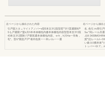
左ページから抽出された内容
右ページから抽出
引戸固スタ→マイトアノパーx型E本文312頁型窓'"311貰通開8戸
名..色引.m用引
Sも戸通開.l''盟ε共!I本本体梱包内書本体梱包内容型型本支313頁
5ω."伺レール共通
43本文312買附.l'戸塑箆通本体構包内容。-e-h，h川Ha一市角，
J(iII:3430M
毛"。型G"開息戸戸"者内包英一一本レlル一一通
貨"注}レールI~
い曲ヨU憐本体'"たて
トッパー-Gl.1'