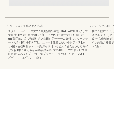
左ページから抽出された内容
右ページから抽出
スクリーンゲート本文291頁A型機外観翁吊!)xl;l.A左肩リ元"しで
制民外観右つり元"肉
す伺寸:Ii(rtlx高}圃寸滋{巾X高}・ニt"色C白型寸塗(巾XI‘剛~治
メタルタイプ)セピ
tm'高岡鎗い凶し数錫材鎗い山田し盈一一一ム飾付スクリーンゲ
鰻"が右依瑚肉2生"
ートA型・B型梱包内容旦」土~一本体相Lあり}性セヲト{R'Lあ
イプの噌合外慌で.
り}梱内主包B.'豚体-"つり尭ガイド'本..付ピス門紘Z志つり元ガイ
トC型・
が受付1本つり元ガイが受緬錨金具lコアJ均一・2本.取付ピス住
巾位置決のパイプ"・つり元プラケットlョキ間アンカー-2:J.1、
〆ガーレール"巳ヲト(3河叫