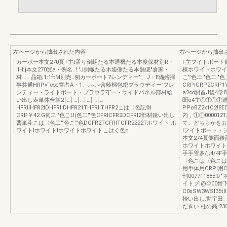
左ページから抽出された内容
右ページから抽出
カーポー本文270頁+主t孟り倒岨たる本通機たる本度保材別R・
F主フイトポート部
IIH;j本文270買a・例名..!:'J側轍たる木通側たる本舗偲"倉家・
棟ホワイトホワイト
材......晶箱;1:1ftM別売..例カーポート7レンディー"、J・E備絡掃
こ'"色ニ'"色二
事共通HRPv“∞c冒占A・1、..~.~含齢梱包鐙プラウディー-フレ
CRPlCRP2CRP
ンティー・ライトポート・プラウラ守一・サイドパネル部材給
a2∞開首J後4学8量
い出し表単体合掌2￨…￨…￨…￨…￨…￨…
聞o4主①①①①遭結
HFRlIHFR2IDHFRlIDHFR21THFRlITHFR2こは〈色記得
PPoBZ2x1C2!8
CRP￥42.G伺二'"色こU(色二'"色CFRlCFR2DCFRI2部材鎗い出し
内，①①000012
曹単斗こは〈色二'"色こ'"色DCFR2TCFRlTCFR2222Tホワイトlホ
て、どちらかをお選u
ワイトlホワイトlホワイトホワイトこはく色c
lフイトポート・
本文274頁側面後
ホワイトホワイトホ
手手雪多/j;4/4F
〈色こは〈色こは
用単体用CRPl用C1
刊00771188E①"
イトプl@⑩00骨下(
C0sSW3WSl35tI
拾い出し:世宇田
だきい.柱の高:23