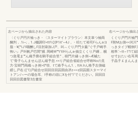
左ページから抽出された内容
右ページから抽出
〈ぐり戸円片袖っき・〈スターマイトブラウン〉本文皐つ袖両
くぐり戸門片袖門・
醐判，.1i~;，1.J棚調印<tt!\Ç伊1it'~4J，・叩たて裕司Fらんaヨ
F附Mお側<<河川'"
脂・¥("'IJ'I咽酬しF目肘刷加J戸、叫︿ぐり戸門タ薗."ぐ千戸崎手.
っきタイプ帽例F川
怖い』戸叫帆戸巴間"捕..岡崎W""t'tIHらんa-抽立くくり戸綱，.幌
相率.‘~tt~1
つ急電ま""ん織予廓右騎手組合管."，樹門片繍っき倒~Æ械た
せ寸おたい右耳周
て'骨子らんませんぽん縮予怠.<<り戸組合省組合せ呼称Noの見
子晶子￡まんんま
方-宝樹門両織っき例>0"領、tて絡予らん1.，ttA.lrん格予左側磁
綬し戸右.(('1)戸組合せ回回目回囚因由2fz-==z回囚困スターマイ
トアン/~ーの場合耳、I手称の頭にXを付'1'でミださい。回回目
回回目図書聖3古書室