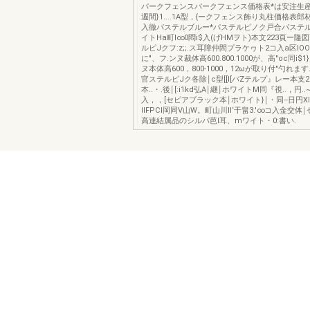
パークフェンスパークフェンス価格表*は安注生産
週間}1....1A型，{ークフェンス飾り丸柱価格表
入徹パステルブルー*パステルピノク戸合パステ
イトHa町l∞0悶i$入(げHMヲト)本文223頁ー隆
ルピJクフ:z;;.ス耳障仲間プラケヮト2コ入a区IO
に"、フ.ンヌ裁体高600.800.1000が、高"oc同i$
ヌ本体高600，800-1000，12ωが取り付"勺れま
官ステルピJク各除￨c型[[I[バZテルプ』レー本支
本..・.後￨[:i1kd弘A￨継￨ホワイトM同『視..，円..
入，，[セピアブラック本￨ホワイト}￨・同--日円X
llFPCI岡同V山W。町山川II‘干畠3.'∞コ入金交体
高連結属品のシルパ芭l耳、mワイト・0:書い.