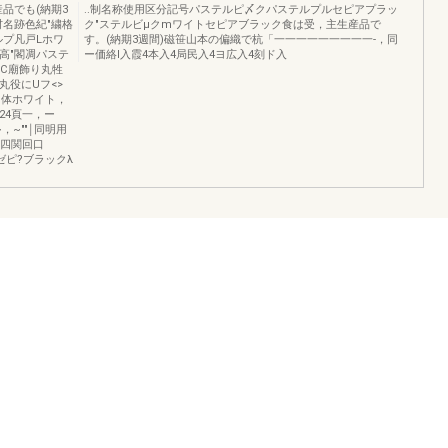
品でも(納期3
..制名称使用区分記号パステルピ〆クパステルプルセピアプラッ
郎材名跡色紀"繍格
ク"ステルビμクmワイトセピアブラック食は受，主生産品で
ルプ凡戸Lホワ
す。(納期3週間)磁笹山本の偏織で杭「一一一一一一一一一-，同
図高"閣凋パステ
ー価絡l入霞4本入4局民入4ヨ広入4刻ド入
OC廟飾り丸牲
1}丸役にUフ<>
す.体ホワイト，
224頁一，ー
~，~""￨同明用
I四関回口
￨ゼピ?ブラックλ