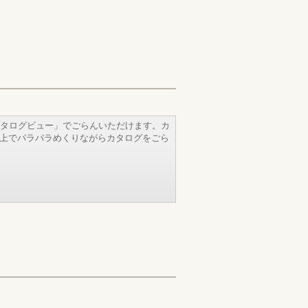
タログビュー」でごらんいただけます。カ
b上でパラパラめくりながらカタログをごら