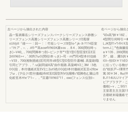
左ページから抽出された内容
右ページから抽出
晶一覧表睡岳シリーズフェンスパークシリーズフェンス静雅シ
"叩x高"帥￥18Z
リーズフェンス高雅シリーズフェンス高雅シリーズE庖塀
4型間引何時引ー町~7
sUliljill『雄一一⋮回一⋮⋮竹垣シリーズB型lo-".jk-.It-?1'H臣室
LJK型f1<"I-fH
~'1!t:7"，~.，.il巾"'"高a∞rfIl96SK粛s∞.，.8.4，300(間柱時っ
temJこ'"色御簾
き)~V40_，700(問脚本つ剖~ピンク市""1型1型C型臣室E豆E豆
a￥135，200(間
2rtll96S><，‘.00判7ωO(間柱l本っき)~司・m門司4型本付信絡
升"，錨，.圃S的￥
~V33，700(相制措絡)匡司同市dB型C型D型巨巾週l輔..高畠刷l取
lOI~恒IDl￥1
引同ピアプラ.，.".:u(副同値X高"由巾順路.高畠崎V2こ3M〈5色
に伝っている物が
OO(役，本付価絡)E亙EV2ニ2ut5色OO(絵l本付価絡)E亙亘v2旬w
白"枝折戸~l薄宵竹
プω，(ヲ位クl窓付価織}IfillE亙E国型判V仇咽惟ι'唱脚色む園山市
寓.00￥34，8ω(
化粧笠木H!e'7'1~，，'"豆週I'IlI96S"11，∞o(フェンス位別I~
BJ114UUJマ
ピアプラヲア・こ"'
価格)~v，こ5IS
王室君主主主国111
古都材末端価絡で
りません.