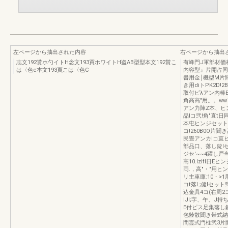
左ページから抽出された内容
右ページから抽出
志文192貰ホ勺イトH念文193買ホワイトH盗AB型型本文192貰こ
有峰門J軍部材価
は〈色c本文193頁こは〈色C
内容型』片開占同鍵
書用金￨機型M片聞
き用diトPK2D
取付ピλアン内棒
角高高"用。。ww
アン力陣Z本、ヒンジ
品lコ弐!角"直t
本屯ヒンジセット
コ!260B0O片
民畳アンカlコ直ヒ
部品口、落し錠lセ^
ジセ'~~4躍し
高10.IzlfI日
両.，高"・"用
リ主車庫:10・>1
コt落L;健lセット弐
込金具4コ(右周2コ
IJI;字、午、J持ち
E付ピス足集落し
包齢散聞き帯式納正
間霊式門柱弐3片