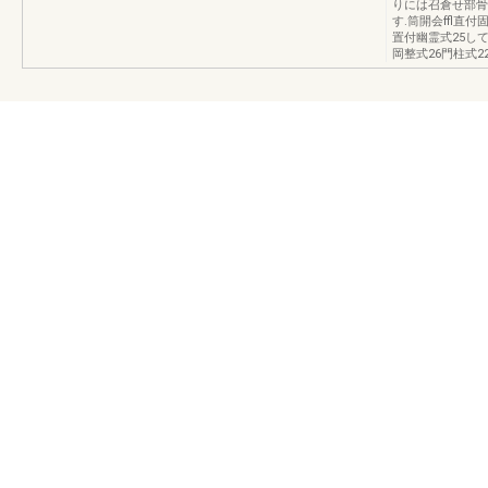
りには召倉せ部骨
す.筒開会ffl直
置付幽霊式25して
岡整式26門柱式2