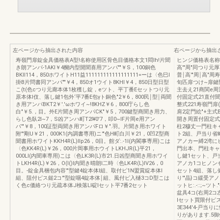
左ページから抽出された内容
右ページから抽出
寿嶺門扉錠金具価格表A型!名称使用区骨色目価格本文1悶Ih!片聞
ヒンジ価格表名称恒用区
き朗アンパ-1AKI￥4醐内型開聞喜用アンパ""￥S，100銅色
高'"周"同つり元厚高1
BKlI114，850ホワイトH11益111111111111111111=ーは〈色巳I
普￨高'"周￨高"
掛B片問書同アンパ""￥4，850オ1ウイト8KHI￥4，850日型日型
旬匹扉つけ~扉鍵門
こ(t(色cつり元廊本体1枚穫し錠，eツト、平丁番Eセットつり元
主去え21商関e周
原本体l伎、落し鍵1包外‘平7番E包γト銅色"2￥6，800民￨型￨両聞
付固定式21直付聞
き用アンパBKT2￥'.'ωホワイ~!8KHZ￥6，800庁らし色
整式221寿嶺門扉
白"￥5.，目。外E片聞き周アンパCK"￥5，700鍵型商聞き用力、
肩2定門絵"+主式
らし色臥2I~7，S凶アンハ町T2I¥0'7，叩0~IF片岡e用アン
開き周置付固定式
パ'"￥8，100証型両聞き用アンパFロ￥".羽。片聞き用ホワイト
柱2穆丈一門柱キ
附"'剛U￥21，000K1(内調書専用)ニ'"色H町白川￥21，0凹Z型商
ト2組、戸当り省
聞書用ホワイトKKH4R(L)Ilp26，0目。館ダ:.-1I(内閣事専用)こは
アノカー縛2湾に
〈色KK4R(L)￥26，000片岡事用ホウイトLKHJR(L)平21，
門出本、門柱キャッ
000LI(内聞車専用)こは〈色LK3R(L)市21.日凶型商聞き用ホワイ
し鍵1セット、戸当
トLKH4R(L)￥26，O(l()l内聞き晴朗l二時〈色LK4R(L)IV26，0
アノカ1コヒノン
目。-錠金具梱包内容'"型鍵4錠本体l組、取付ピ1N盟賞綻本体l
セット4組、落し
組、阻付ピス鎚2コ'"型錠咽4錠本体￨組、風付ピ入樋3コD型こは
り'"晶}コ緩受
く色c価絡つり元疏本体J検落LI碇lセット平7番2セット
ットヒ:.-::;~ツ
盆具4コ(右周2コ
lセット買限付ピ
3E344'4-戸
りがあります.5