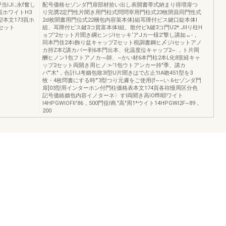
IJI.;永f奮し
配号価格セゾンダ門扉部材拾い出し表開書帯式納まり得増扉つ
頁ホワイトH3
り完贋2定門性片聞き用門柱式問問宰用門柱式23牧閉昌同門性式
型本文173頁ホ
2d枚聞書用門位式22梱包内容策本体}組耳障付ビス鍵口錠本体l
セット
組、耳障付ピス鍵3コ貧富本体l組、散付ピλ鍵3コ門U2*.JIIり柱H
ョプ'2セット片聞き綱ヒンジlセッキ‘アJカ一様2'撃し講如←-，
同本門伎2本i飾り盆キャップZセット税調書鋼ヒ〆ジiセットアノ
カ持Z本ζ講カバー剥6本門出本、化温度位キャップ2~.，ト片岡
酬ヒノン1包フトアノカ-~師、~かい材6本門柱2本L化8室経キャ
ップ2セット両開き周ヒノ:>-'1包ウトアンカー持"季、講カ
パ"‘木"，合計IJ考姻包致3l型U片聞きはで占止1tA吻451型を3
牧・4枚問書にする時"‘3型つり元膚をご使用(f~~い.6セゾンダ門
扉]03型用インターホン付門柱価格表本文174頁各祢慢周区分色
記号価絡姻包内容イノターネ〉すl両聞き高IOfflI耶ワイト
I4HPGWIOFIl'86，500門役l商."高"周1*ウイト14HPGWI2F~89，
200