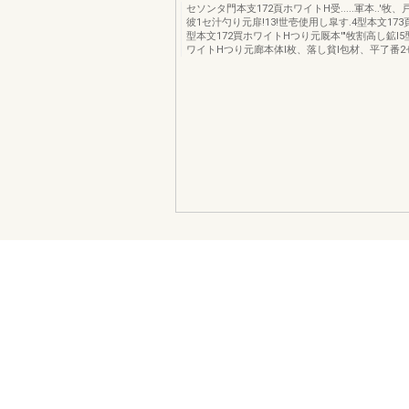
セソンタ門本支172頁ホワイトH受.....軍本..'牧、戸当
彼1セ汁勺り元扉!13!世壱使用し皐す.4型本文173
型本文172買ホワイトHつり元厩本'"牧割高し鉱l5
ワイトHつり元廊本体l枚、落し貧l包材、平了番2