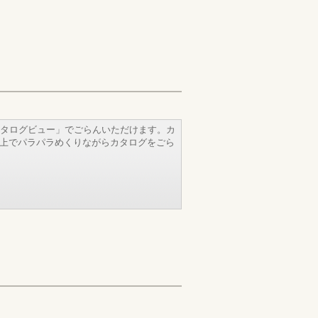
タログビュー」でごらんいただけます。カ
b上でパラパラめくりながらカタログをごら