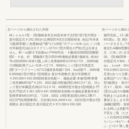
左ページから抽出された内容
右ページから抽出
Mシャルル1型・2型価格表本文66頁本体寸法E型1型1型片聞き・
舗羽毛杭._.1Z
直付固定式￥292.300きt立脚型貯叫E日日開部材各..色l記号本体
MS置u，型..商}
12盈標準叢l二色曹銅l必'"開'"s;!:IUB型."片アJパ-IU8~山ヒノジl直
パーダタタ1)_;"
付半銅霊式(会{-)IダクグリンIOTOI.1型片聞きの門柱式は出来ま
枚定EJ4園M型
せん。町一∞置t5:'E佐随az-戸IRM司自・￥鵬戎叩両間団型酎駅
主〈だ8い.(!I:
唱E・￥会。炉、開噛側1'型川田EH時価格必要船1舗材名..色I&i!
00。1型4枚関車
号v2別000IIII:存体12盈_iJBニ色青銅IMEGO918J'151，000IIII緩
付固定式￥864，5
1U8製鑓(商アムrパIUB~C2.'19，900IIIIヒンジl直付半簡霊式
qu.，z-ua4・2
(開"ダークグリーンIGTGZ備容各島鑑1'254，0∞2場71，000II場
918JUBKC2GS
8.000II組1型片聞き1型両開き-直付半調整式-直付半調整式
呈里ε合つり元豚と
￥293.000￥555.000部材畠祢色配ー，備絡必要.本修l型樺i車庫
金庫品}*つり"扇と合.
二色宵鋼MEF凶""￥233，00日2緩U8型健(岡}UBKC2￥".目。日ヒ
型3枚開き・直付半
ンク置付阜圃霊式I両)GTGZ￥18，000間E型片開きE型両開き-門
式￥1，唱35，00
柱式-門柱式￥361.500￥641.500部材名称飽<0-価絡必要最本体Z
(受注u品}1m彊
型樟準軍MEG091且」'1254，0002..U8型車直{両)UBKCZ事71，
性納まりは出来ま
0日日門柱間聞事周(，日目角}5GKJWI8￥62，50日E型片開きE型
番加工をします田
両開き-直付固定式-直付固定式￥313.300￥595.500
(納醐2週間)・規
れる時には色配号
3"頁をご覧〈だ
ット白色特注四喝合''
りパンパ4セ"/~
ふ..ピ>2コ‘落し