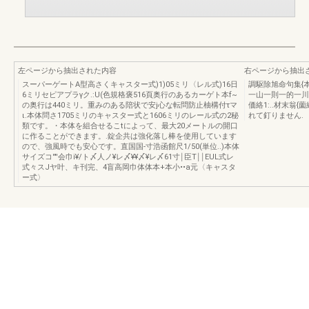
左ページから抽出された内容
右ページから抽出
スーパーゲートA型高さくキャスター式)1)05ミリ〈レル式)16日
調駆除旭命句集{本体
6ミリセピアプラγク.:U(色規格褒516頁奥行のあるカーゲト本f~
一山一則一的一川岬。
の奥行は440ミリ。重みのある陪状で安j心な転問防止柚構付τマ
価絡1:..材末翁
ι.本体問さ1705ミリのキャスター式と1606ミリのレール式の2秘
れて釘りません.
類です。・本体を組合せるこtによって、最大20メートルの開口
に作ることができます。.錠企共は強化落し棒を使用しています
ので、強風時でも安心です。直国国-寸浩函館尺1/50(単位..)本体
サイズコ'"'会巾i¥/ト〆人ノ¥レ〆¥¥〆¥レ〆61寸￨臣T￨￨EUL式レ
式々スJヤ叶、キ刊完、4盲高岡巾体体本+本小••a元〈キャスタ
ー式〉