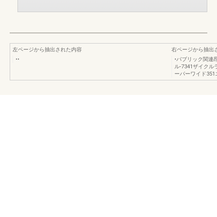
左ページから抽出された内容
右ページから抽出
••
•パブリック関連昂
ル-7341ザイクル
ーパーワイド351