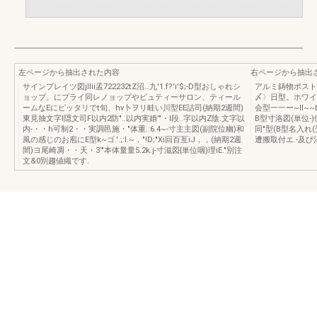
左ページから抽出された内容
右ページから抽出
サインプレイツ図jllii孟722232tZ沼…九'1.f?'i'$;-D型おしゃれシ
アルミ鋳物ポスト
ョップ。にプライ同レノョップやピュティーサロン、ティール
〆〉日型。ホワイわA
ームなEにピッタリでt旬、hv卜ヲリ畦い川型EE詰司(納期2週間)
会型一一ー~Il~
東見抽文字l隠文司F以内2防"..以内実婚'"・l段..字以内Z陰.文字以
B型寸洛図(単位-)
内-・・h可制2・・実調邑施・"体重.:6.4~-寸主主図(副院位幽)和
同"型(B型名入れ(
風の感じのお庖にE型k~ゴ.'.;:l.~，"!D;"Xi回百亙iJ，，(納期2週
遭搬取付エ.-及
間)ヨ尾崎凋・・天・3‘"本体量量5.2k.j-寸滋図{単位咽)理iE."別注
文&0別趨値織です.