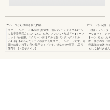
左ページから抽出された内容
右ページから抽出
スクリーンゲート臼N誌す(削週間)C型(パンチングメタル)アル
•D型(メッシュタ
ミ製里雪国図左右の柱t上の1ね阜、アノレミH形材「ハ-rィーツ
ーツェット」メッ
ェットJを使用、スクリーン而はアルミ製パンチングメタル
トーンτ組まれた
<"4.5)をはめ込んだシティ感覚の高級スクリーンゲートです。両
郎、勝手の艮い親子
聞きは使い勝手の且い親子タイプです。規格表497頁開，.民片
褒示価絡"部材宋
側8同.，{・聖子タイプ}
まれてあ吋ません