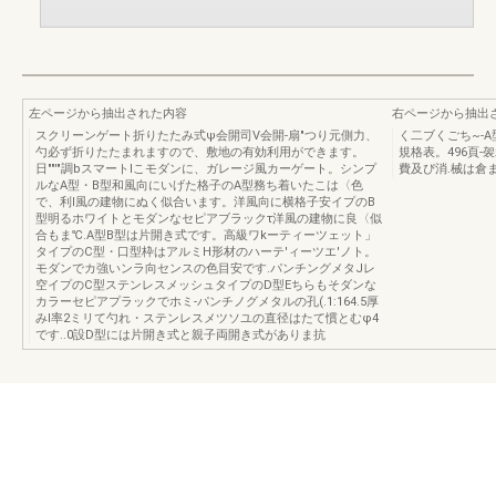
左ページから抽出された内容
右ページから抽出
スクリーンゲート折りたたみ式ψ会開司V会開-扇"つり元側力、
く二ブくごち~-
勺必ず折りたたまれますので、敷地の有効利用ができます。
規格表。496頁
日""'"調bスマートlこモダンに、ガレージ風カーゲート。シンプ
費及ぴ消.械は倉
ルなA型・B型和風向にいげた格子のA型務ち着いたこは〈色
で、利l風の建物にぬく似合います。洋風向に横格子安イプのB
型明るホワイトとモダンなセピアブラックτ洋風の建物に良〈似
合もま℃.A型B型は片開き式です。高級ワkーティーツェット」
タイプのC型・口型枠はアルミH形材のハーテ'ィーツエ'ノト。
モダンでカ強いンラ向センスの色目安です.パンチングメタJレ
空イプのC型ステンレスメッシュタイプのD型Eちらもそダンな
カラーセピアプラックでホミ-パンチノグメタルの孔(.1:164.5厚
みl率2ミリて勺れ・ステンレスメツソユの直径はたて慣とむφ4
です..0設D型には片開き式と親子両開き式がありま抗