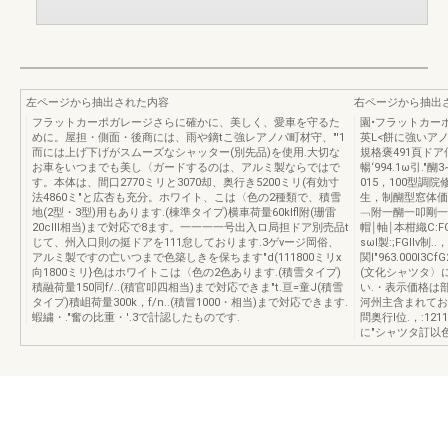
左ページから抽出された内容
右ページから抽出
フラットカーポガレージさらに確かに、美しく、愛車を守るた
園•フラットカー
めに。屋担・側面・後商には、雨や鏑tこ強レアノパ町材守、"'1
英L<餅に強いア
而には上げ下げがスムーズなシャッター(別先品)を使用.大切な
規格褒491頁ドア
お車をいつまでも美し〈ガードするのは、アルミ製ならではで
暢‘994.1ω引."
す。本体は、間口2770ミリと3070却、奥行き5200ミリ(有効寸
015，100型調院修
法4860ミ"と広杏も充分。ホワイト、こは〈色の2種類で、積雪
生，制醐型窓体価格￥
地(2型・3型)用もあります.(棟準タイプ)横車荷量60klfl附(珊雷
﹁附一醐一叩剛一川一
20cIII相当)まで対応で8ます。一一一一号出入ロ局担ドア別売品t
帽￨軸￨本柑織C:FGI
じて、州入口則の挺ドアを111怠しております.3ゲνージ岡俗、
sωl製:;FGIIv制.
アルミ製ですの亡いつまで色築しきを保ちます"d(111800ミリx
関I"963.000I
向1800ミリ}色はホワイトこは〈色の2色あります.(積雪タイプ)
(文化シャツタ〉
積融荷量150同f/..(積官叩四相当)まで対応できま"t.亘=童J(積雪
い.・表示価格は部
タイプ)積岨荷量300k，f/n..(積冒1000・相当)まで対応できます.
河州主含まれておりま
蝦繍・."奮の比重・'.3で計認したものです.
問奥行l位.，:121
に"シャツタ訂以