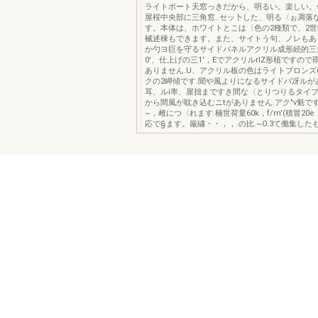
ライトポート天窓っきだから、明るい。楽しい。
屋桜中央部に三角窓..セッ卜した、明る〈ぉ凋落
す。本体は、ホワイトとこは〈色の2種類で、2
械述棟もできます。また、サイトう句、ノレもあ
か勺ヨ巨を守るサイドパネルアクリル成形続的三
0'、仕上げの三1'，EでアクリルrlZ形植ですので
ありません.U、アクリル板の色はライトブロンズ
クの2岬傾です.聞や風よりになるサイドバ冴ルが
耳、ルi率、屋拙まですき間な〈とりつりるタイ
から間風が耽き込むニtがありません.アク"ν魁で
~，雌につ〈れます.楠世荷量60k，f/m'(積冒20e
応で§ます。厳繍・・，，.の比.~O.3て働集した