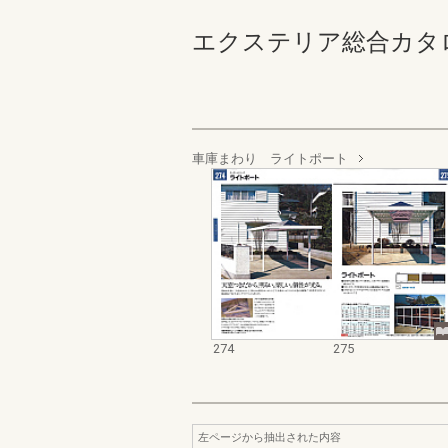
エクステリア総合カタログ_19
車庫まわり ライトポート
274
275
左ページから抽出された内容