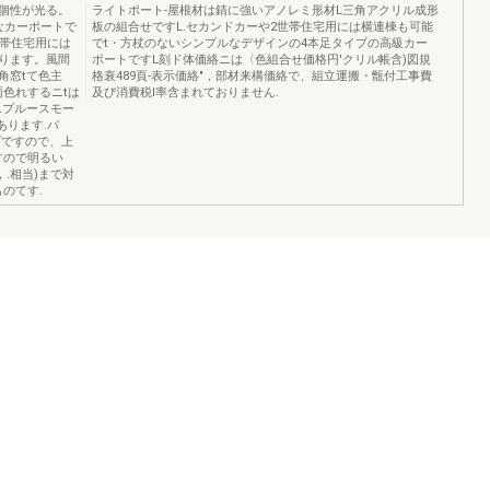
個性が光る。
ライトポート-屋根材は錆に強いアノレミ形材L三角アクリル成形
なカーポートで
板の組合せですL.セカンドカーや2世帯住宅用には横連棟も可能
世帯住宅用には
でt・方杖のないシンプルなデザインの4本足タイプの高級カー
ります。風間
ポートですL刻ド体価絡ニは〈色組合せ価格円'クリル帳含)図規
角窓tて色主
格衰489頁-表示価絡"，部材来構価絡で、組立運搬・甑付工事費
雨色れするニtは
及び消費税l率含まれておりません.
ιプルースモー
あります.バ
プですので、上
すので明るい
，.相当)まで対
ものてす.