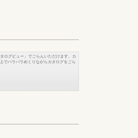
タログビュー」でごらんいただけます。カ
b上でパラパラめくりながらカタログをごら