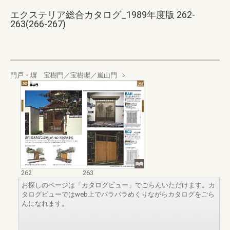
エクステリア総合カタログ_1989年度版 262-
263(266-267)
門戸・塀 宝樹門／宝樹塀／嵐山門
262
263
お探しのページは「カタログビュー」でごらんいただけます。カ
タログビューではweb上でパラパラめくりながらカタログをごら
んになれます。