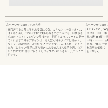
左ページから抽出された内容
右ページから抽出
園門戸門るん落ち者きある巳はく色」カミセンスを語ります;こ
RA11￥230，
はく色が美しいアルミ門戸でt落ち着きのなカョにも、軽快きを
￥260，100・
秘めたi<l山ド110モダンな屋根カ言、門戸をよりスマートに見せ
規格褒:483頁-
てくれます二陣子デザインは、せんぽん格子タイプと目か〈し
一時ト一一一uちR
タイフ。の2種類からお選びいただけますLせんばん格子タイプ
格襲。483頁-寸洛
自力〈しタイプ-隊予に落ち着きのあるせんぽん絡予を周いたア
材京司自価格で、
ルミ門戸です.-隊手に目かくしタイプのパネルを用いたアルミ門
おりSせん.
戸です2