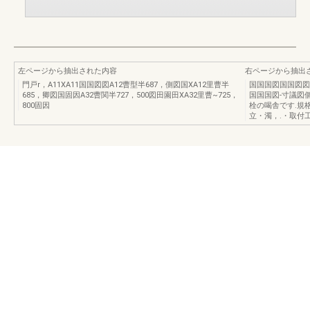
左ページから抽出された内容
右ページから抽出
門戸r，A11XA11国国図図A12曹型半687，側図国XA12里曹半
国国国図国国図図側
685，卿図国固因A32曹関半727，500図田園田XA32里曹~725，
国国国図-寸議図個
800固因
栓の喝舎です.規格
立・濁，.・取付