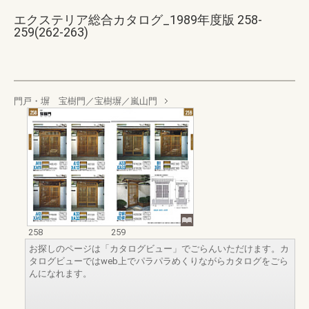
エクステリア総合カタログ_1989年度版 258-
259(262-263)
門戸・塀 宝樹門／宝樹塀／嵐山門
258
259
お探しのページは「カタログビュー」でごらんいただけます。カ
タログビューではweb上でパラパラめくりながらカタログをごら
んになれます。