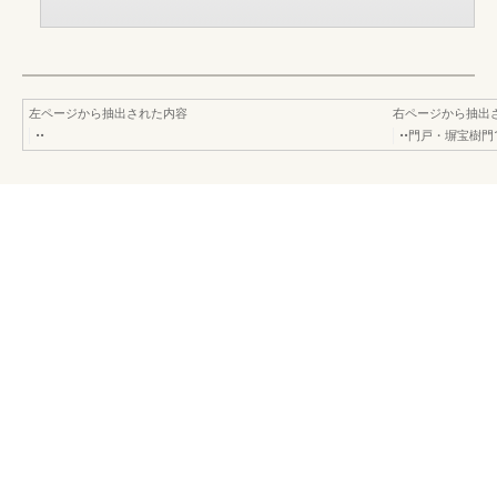
左ページから抽出された内容
右ページから抽出
••
••門戸・塀宝樹門