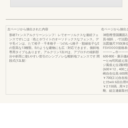
左ページから抽出された内容
右ページから抽出
形材7:r:ンスアルクリーンシンフ〉レでオーソルクスな連続フェ
38型樫雪国圃固
ンスですLこは〈色とホワイトのオーソドックスなフェンス。デ
頁-傾斜.，-寸法図錨尺
サ毛インは、たて裕子・千本格子・つのIL~L格子・額縁佑子なE
法図舗尺1!50(単位胴
の型高な13種類。Eのような建物にも広〈対応できます。個斜地
FSVOOOO規格表
専用タイプもあります。アルクリン12L!r!は、アプロチの傾斜部
一一一←巾一一一
分や斜而に使Lやすい世引のンンプノレな帽斜地フェンスです.間
600-800・褒
段式(12L裂〉
ーヒνγ司民総え
ジ風俗え位2製8型
(600￥12，40
崎自在位高:600周
￥700(2コ)自
ヒ付wiIi:6目白用
￥2.150高...
剛、組立連銀取付