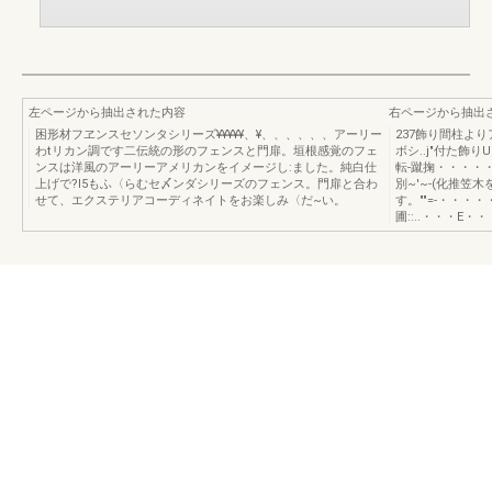
左ページから抽出された内容
右ページから抽出
困形材フヱンスセソンタシリーズ¥¥¥¥¥、¥、、、、、、アーリー
237飾り間柱よ
わtリカン調です二伝統の形のフェンスと門扉。垣根感覚のフェ
ボシ..j"付た飾りUlJ
ンスは洋風のアーリーアメリカンをイメージし:ました。純白仕
転-蹴掬・・・・・
上げで?l5もふ〈らむセ〆ンダシリーズのフェンス。門扉と合わ
別~'~-(化推笠
せて、エクステリアコーディネイトをお楽しみ〈だ~い。
す。""=-・・
圃::..・・・E・・