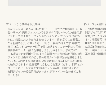
左ページから抽出された内容
右ページから抽出
形材フェンスし吻んが〈LE竹村守ーーー-rr竹ヤ庁rl格調高〈、峻
、A型曹雪国四剛B
岳シリーズo高級フェンスの代名詞ですD同じνHーズの峻岳門扉
間デザイ/門扉123
に合わせて生まれた、フェンスのラインアッフ1シンフワνなな
位酬)フ"，:'-':>'/
かに、気品のおさをただよわせています。貨を尽くした邸宅に
す.-寸法図縮尺1!5
こそお納めしたL‘ほUッチなっ〈りが、験岳の特長です.-峨昏門
800.1000.1
扉"符;;t品です.コーナー継手で美しu納まり。コナー納まり用角
結節品B型a在位コ
度自在のコーナー酷予を用意しました.やさし弘、形状で601.
笹，..退陣カパ一
[-180度までの範囲τ対応4します主制部カパで切り詰め可能。B型
工事費及び消費税
フェンスには山場での切り拍め縫部カバー(別売品)を用意しまし
た.フzンスの納まりは2橿額。A型B型H自在品式llliJH:式の2輔掴
の納剖ができます.位置場所に合わせてお選び〈だき，'.門車との
コーテイネイトができます.帳岳フェンスA型・B型にはそれぞ・
れ同デザインの睦岳門扉があります.デサ・インを合わせてご利
用〈だきL、