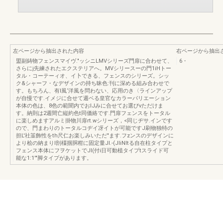
左ページから抽出された内容
右ページから抽出
盟副鋳物フェンスマイヴ."ッシニLMVシリーズ門扉に合わせて、
6・
さらにj先練されたエクステリアへ。MVシリースーの門1iHトー
タル・コーテーィオ、イ卜できる、フェンスのシリーズ。シッ
ク&シャーフ・なデザインの持ち昧色:刊に深める組み合わせで
す。もちろん、有l風‘洋風を問わない、応用のき〈ラインアップ
が自慢です.イメジに合せて週ベる皇官なカラーパリエーション
本体の色は、8色の範聞内でおIJみに合せてお選びνただけま
す。納則は2週間亡縦約色t同価絡です.門扉フェンスをトータル
に楽しめますアルミ掛物川扉rt.wシリーズ，<同じヂサ.インです
ので、門まわりのトータルコヂイ冴イトが可能ですJ刷物独特の
担L'社韮飾性をth尺仁お楽しみいただ"ます.フzンスのデザインに
より桧の納まりl剖橿掴胴柑に固定量Jl.-(JliNItる自在柱タイプと
フェンス本体にフヲケットでJI(付i日可動植タイプtスライド可
能な1:1'"脚タイプがあります。