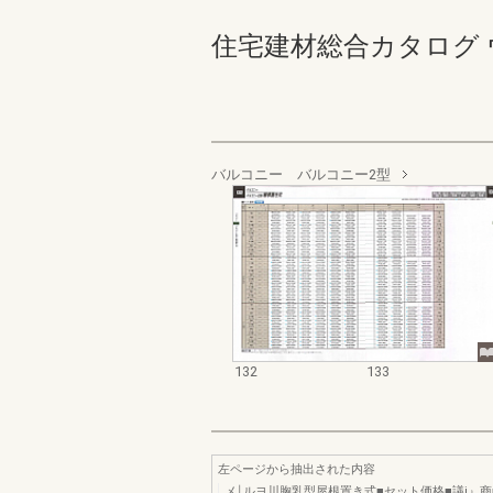
住宅建材総合カタログ ウォール
バルコニー バルコニー2型
132
133
左ページから抽出された内容
メ￨ルヨ川胸乳型屋根置き式■セット価格■議i』