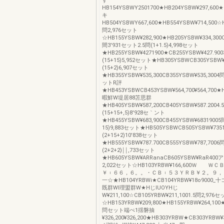
す
HB154YSBWY2501700★HB204YSBW¥297,600★
キ
HB504YSBWY667,600★HB554YSBW¥714,500☆H
問2,976セット
☆HB155YSBW¥282,900★HB205YSBW¥334,300C
間3′931セット2.5問(1+1.5)4,998セット
★HB255YSBW¥4271900★CB255YSBW¥427.90
(15+15)5,952セット★HB305YSBWCB305YSBW¥4
(15+2)6,907セット
★HB355YSBW¥535,300CB355YSBW¥535,3004問
ットR評
★HB453YSBWCB453YSBW¥564,700¥564,700★H
暇鮮W堤居88苫思群
★HB405YSBW¥587,200CB405YSBW¥587.2004.
(15+15+,5)8′928セ｀ント
★HB455YSBW¥683,900CB455YSBW¥68319005
15)9,883セット★HB505YSBWCB505YSBW¥7351
(2+15+2)10′838セット
★HB555YSBW¥787.700CB555YSBW¥787,7006
(2+2+2)￨￨,733セット
★HB605YSBW¥ARRanaCB605YSBW¥RaR40
2,022セット☆HB103YRBW¥166,600Ｗ Ｗ
￥︲６６，６。。・ＣＢ︲５３ＹＲＢ￥２。
一☆★HB104YRBWi★CB104YRBW¥18o9000_
既群WI理盟群W★HじlUOYHじ
W¥211,100☆CB105YRBW¥211,1001.5問2,976
☆HB153YRBW¥209,800★HB155YRBW¥264,100
問セット端ぺ1揺磐抽
¥326,200¥326,200★HB303YRBW★CB303YRBW¥