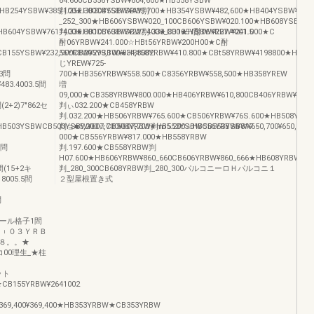
64.600CB556YSBW¥804,600★HB558YSBW
HB254YSBW¥385,100★HB304YSBW¥435,700★HB354YSBW¥482,600★HB404YSBW¥529,
判.252.300CB558YSBW判
_252_300★HB606YSBW¥020_100CB606YSBW¥020.100★HB608YSBW
B604YSBW¥7611400★HB105YSBW¥227,400★CB105YSBW¥227.4001.5
判.338.800CB608YSBW判.338_800★H酎06YRBW¥241.000★C
酎06YRBW¥241.000☆HBt56YRBW¥200H00★C酎
B155YSBW¥232,900CB205YSBW¥334,8002
56YRBW¥299,100★HBt58YRBW¥410.800★CBt58YRBW¥4198800★HB20
じYREW¥725‐
03問
700★HB356YRBW¥558.500★C8356YRBW¥558,500★HB358YREW
83.4003.5間
増
09,000★CB358YRBW¥800.000★HB406YRBW¥610,800CB406YRBW¥610
(2+2)7″862セ
判ぃ032.200★CB458YRBW
判.032.200★HB506YRBW¥765.600★CB506YRBW¥76S.600★HB508YRB
B503YSBWCB503YSBW¥607,700¥607,700★HB553YSBWCB553YSBW¥650,700¥650,700
判ョ■5,200☆CB508YRBW判m5.200☆HB556YRBW¥817・
000★CB556YRBW¥817.000★HB558YRBW
5問
判.197.600★CB558YRBW判
H07.600★HB606YRBW¥860_660CB606YRBW¥860_666★HB608YRBW
間(15+2キ
判_280_300CB608YRBW判_280_300パルコニーロＨパルコニ１
8005.5間
２型屋根置き式
問
0アール格子1間
ＣＢ︲０３ＹＲＢ
９，８。。★
十コ00理生_★柱
セット
★CB155YRBW¥2641002
369,400¥369,400★HB353YRBW★CB353YRBW