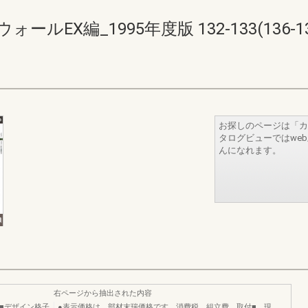
EX編_1995年度版 132-133(136-13
お探しのページは「カ
タログビューではwe
んになれます。
右ページから抽出された内容
商■デザイン格子
●表示価格は、部材末瑞価格です。消費税、組立費、取付■、現