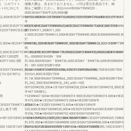
はく〔≧ホワイト
場搬入費は、含まれておりません。☆印は受注生産品です。納
トHじlUじY,
期をご確開ください。単位mmHBt06VTBW¥220・
000CBt06YTBW平229,000H酎
2,400HB353YTBW¥389,400HB403YTBW¥542,600HB553YTBW¥579,600HB603YTBW¥616.
56YTBW¥285H00CBt56YTBW¥285,100HBt58VTBW¥40t.200CBtttV「BW
半
2,400CB353YTBW¥389,400CB403YTBW¥542,600CB553YTBW¥579,600C8603YTBW¥616、
482,300HB256YTBW¥420,700CB256YTBW¥420.700HB258YTBW
B253YTBWCB253YTBW¥311,200¥311,200
綱
5.500CB258VTBW¥615,500HB306YTBW¥485.800CB306WBW¥485.800HB
打
3,300★HB254YTBWi¥345,200HB304YTBW¥391,300HB354YTBW¥432,200HB404YTBWY47
BW¥700,700HB356YTBW¥535,900CB356YTBW¥S35,900HB358YTBW¥78t
弱
3,300CB254YTBW¥345,200CB304YTBW¥391,300CB354YTBW¥432,200CB404YTBW¥473,1
Y「BW¥78t.800HB406Y「BW¥586,000CB406VTBW¥586,000HB408YTBW
¥25112002問
判ぃ000800CB458V「BW
29711002.5間
判.000,800HB506Y「BW¥736.600CB506Y「BW¥736.600HB508WBW
判・081‐600CB50BYrBW
B355YTBW¥481,500★HB405YTBW¥527,400CB255YTBW¥384,6003
判.081.600HB556YTBW¥786,700CB556YTBW¥786,700HB558VTBW
(15+2)6′907セ
判HGH,800CB5弱VTBW
判.16t.800HB606VTBW¥8a6_200CB606YTBW¥886_260HB608VTBW
ット
判_242_300CB603WBW当_242_a00☆H回
00YSEW¥258,200★CB106YSBW¥258,200★HBt56YSBW¥318_800CBt56
半447.500側5じ
5間
YSEW¥447.500★HB206YSBW¥374.900CB206YSBW¥374.000★HB208YS
半475,000★CB256YSBW¥475.000★HB258YSBW半
B555YTBW¥711,8006
673,400★CB2弱YSBW¥673,400★HB306YSBW半
0せんぼん格子1間
535,600CB306YSBW¥535,000★HB303YSEW¥76aH00CB308YSBW¥763H
半036,700★HB456YSBW¥752.400CB456YSEW¥752・
HB153YSBWCB153YSBW¥226,100Y226,100★HB203YSBWCB203YSBW¥269,100¥269,10
400★HB458YSEW判,079,300CB458YSBW
判.070.300★HB506YSBW¥808.500CB506YSBW¥808,500★HB508YSBW
W¥200,100CB154YSBWY250,700CB204YSBWY297,600☆CB254YSBW¥385,100CB304YSBW
判H66.100CB508YSBW判.166H00★HB556YSBW鶏