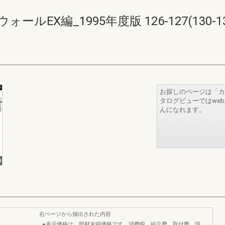
EX編_1995年度版 126-127(130-13
お探しのページは「カ
タログビューではwe
んになれます。
右ページから抽出された内容
●表示価格は、部材末端価格です。消費税、組立費、取付費、現