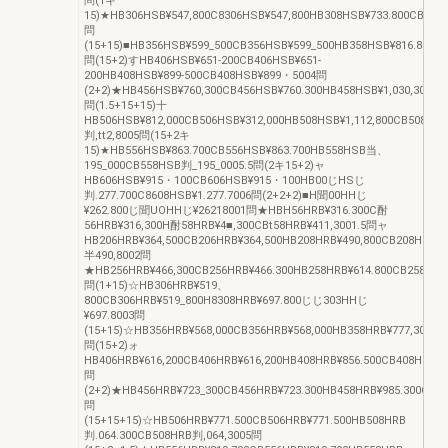
問(1キ
15)★HB306HSB¥547,800C8306HSB¥547,800HB308HSB¥733.800CB308H
問
(15+15)■HB356HSB¥599_500CB356HSB¥599_500HB358HSB¥816.800CB
問(15+2)すHB406HSB¥651‐200CB406HSB¥651‐
200HB408HSB¥899‐500CB408HSB¥899・5004問
(2+2)★HB456HSB¥760,300CB456HSB¥760.300HB458HSB¥1,030,300CB4
問(1.5+15+15)十
HB506HSB¥812,000CB506HSB¥312,000HB508HSB¥1,112,800CB508HS
判,tt2,8005問(15+2キ
15)★HB556HSB¥863.700CB556HSB¥863.700HB558HSB当、
195_000CB558HSB判_195_0005.5問(2キ15+2)ャ
HB606HSB¥915・100CB606HSB¥915・100HB00じHSじ
判.277.700C8608HSB¥1.277.7006問(2+2+2)■H聞00HHじ
¥262.800じ聞UOHHじ¥26218001問★HBH56HRB¥316.300C酎
56HRB¥316,300H酎58HRB¥4■,300CBt58HRB¥411,3001.5問ャ
HB206HRB¥364,500CB206HRB¥364,500HB208HRB¥490,800CB208HRB
半490,8002問
★HB256HRB¥466,300CB256HRB¥466.300HB258HRB¥614.800CB258HRB¥
問(1+15)☆HB306HRB¥519、
800CB306HRB¥519_800H8308HRB¥697.800じじ303HHじ
¥697.8003問
(15+15)☆HB356HRB¥568,000CB356HRB¥568,000HB358HRB¥777,300CB3
問(15+2)ォ
HB406HRB¥616,200CB406HRB¥616,200HB408HRB¥856.500CB408HRB¥8
問
(2+2)★HB456HRB¥723_300CB456HRB¥723.300HB458HRB¥985.300CB45
問
(15+15+15)☆HB506HRB¥771.500CB506HRB¥771.500HB508HRB
判.064.300CB508HRB判,064,3005問