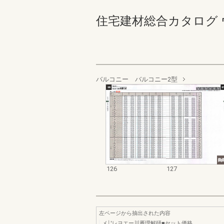
住宅建材総合カタログ ウォール
バルコニー バルコニー2型
126
127
左ページから抽出された内容
メ￨′レヨエー川雁理解研■セット価格