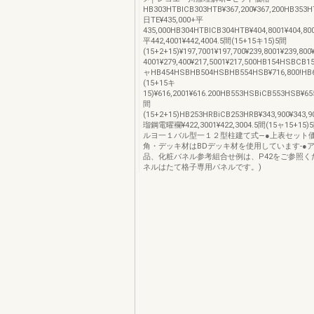
HB303HTBICB303HTB¥367,200¥367,200HB353H
日TE¥435,000+平
435,000HB304HTBICB304HTB¥404,8001¥404,8
平442,4001¥442,4004.5間(15+15キ15)5間
(15+2+15)¥197,7001¥197,700¥239,8001¥239,80
4001¥279,400¥217,5001¥217,500HB154HSBCB
ャHB454HSBHB504HSBHB554HSB¥716,800!HB
(15+15キ
15)¥616,2001¥616.200HB553HSBiCB553HSB¥655
間
(15+2+15)HB253HRBiCB253HRB¥343,900¥343,
瑠鋼電曜襴¥422,3001¥422,3004.5間(15ャ15+15)
ルヨ一１バル型一１２型柱建て式―●上表セット価
角・デッキ材はBDデッキ材を使用しています‐●
品、化粧バネル参考組合せ例は、P42をご参照く
ネルはたて格子専用パネルです。)