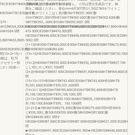
TBCB353HTl¥40t,100¥40t,100HB403HTBCB403
場般入費は、含まれておりません。☆印は受注生産品です。納
期をご確認ください。単位mm6尺8尺問ロ!,7652′365ホワイトこ
00HB354HTBCB354HTB
はく色ホワイトこはく色H酎06HTB¥251.000C酎
OGHTB¥251,0001問HB156HTB¥302.600C酎56HTB¥302.600H酎
0¥279・
58HTB¥393ぃ000CBH58HTB¥393.0001.5問
154HSB¥264,200¥264HB204HSBCB204HSB¥30715001¥307CB353HSB¥447,800rHB404HSB¥
HB206HTB¥348.600CB206HTB¥348,600HB208HTB半
604HSB4.5間
470.300CB208HTB¥470,3002問
HB256HTB¥448,400CB256HTB¥448,400HB258HTB¥592,300CB258HTB¥5
,8001¥655,8005
3002.5問
(1+15)HB306HTB¥500,000CB306HTB¥500,000HB308HTB¥673,400CB308
900HB303HRBCB303HRB¥3831600¥383.600
問
5間(15+2+15)バ
(15+15)HB356HTB¥546.000CB356HTB¥546.000HB358HTB¥750.700CB35
格は、柱75
問
アクセサリー部
(15+2)HB406HTB¥592.000CB406HTB¥592_000HB408HTB¥827.700
ださい(化粧ハ
じじ40じH:じ¥327,7004問
(2+2)HB456HTB¥697.400CB456HTB¥697,400HB458HTB¥954,800CB458H
間
(15+15+151HB506HTB¥743.400CB506HTB¥743,400HB508HTB
判,031,600CB508HTB判,031,6005問
(15+2+1.5)HB556HTB¥789,400CB556HTB¥789,400HB558HTB
判,108,100CB558HTB判,108,1005.5問
(2+15+2)HB606HTB¥835.100C8606HTB¥835_100HB608HTB
判.185.100CB608HTB判。185.1006問
(2+2+2)★HBt06HSB¥279_400C酎06HSB¥279,4001問tH田50HS
じ¥335,300じ酎50HSE¥335‐300H酎58HSB¥4381300C酎
58HSB¥438.3001.5問す
HB206HSB¥387,000CB206HSB¥387.000H8208HSB¥521,300CB208HSB¥5
問
■HB256HSB¥491,900CB256HSB¥491,900★HB258HSB¥648,400CB258HSB