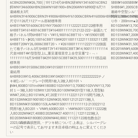
6CBN203WN¥26,700￨￨1叶1214尺6HBN2研WNY34160016CBN2
5BB8¥16005B
餌WNY34i6006HBN206WNY681900∝BN206WNY68900]16尺11
5HBB6¥1,200
違緒根太3尺
連絡中空型シル′
6HBRN3Y4i9006CBRN3Y49006HBRN4Y610006CBRN4Y60006HBRN6Y97006CBRN6
問用2,000mm1枚
尺1]11126尺112アール部材標準用
り巾・200mm●
6HBSYN¥7016006CBSYNY7060011111122221222122標準用
BD102WN¥13,70
6HBBTS¥16140016CBBTS¥16400111111212122‐222一副面たて
BD103WN¥20,7
格子パネル1問6HBBT10ヽ′V¥15,90016CBBT10ヽ′r¥1590015間
BD151WN¥7,20
6HBBT15ヽ‖¥20,10016CBBT15W¥20110011122211133321112間
BD152WN¥2019
6HBBT20WY26,0006CBBT20ヽ〃¥26100011111122211122側面
BD153WN¥31,5
たて格子パネル3尺5HBBT3Y1419005CBBT3¥14,9001111111114
BD201WN¥9,60
尺皇HBBT4¥1型型型上L_重呈運壇里空上全空呈重°2︲﹁︲
BD202WN¥27,4
1111111116尺5HBBT6¥29150015CBBT6¥29,5001111111部品箱
BD203WN¥40180
標準用
6HBBOX¥1015006CBBOX¥1015001111111111111111111111111
違結用
6HBRBOX¥10,4006CBRBOX¥104001111111111222222222チノ
キ材[シル′｀一グレー]1間用1枚入2枚入BD101ヽ
‖N¥4,800BD101trvlN¥41800BD102VVNY13,700BD102VVNY13,700
封１一3枚入BD103Wtt120700LBD100WN¥201型11枚入雪型勧
WN¥7,200上BD151WN_¥7,20里11111112221121115間汚2枚入
BD152WN¥2019001BD152WN¥20,90011212122113枚入
BD153WN¥31500BD153LArN¥31500111111111112‐213322112
問用1枚入BD201ヽ′VN¥9,600BD201ヽ′rN¥9600112221112222枚
入BD202WN¥27,400BD202WN¥27.400111￨￨12211223枚入
BD203WN¥401800BD200WN¥40,800￨111221122相包数合計
2323,0轟醸轟韻慧田,・デツキ材について:上表は、シルバーグレ
ーの記号で表示してあ!サます木目卓様の時は,をに変えてくださ
い