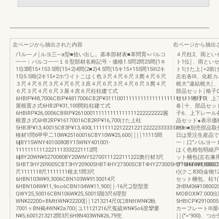
左ページから抽出された内容
右ページから抽出
/1ル‐―メ￨ルヨ三―a型■拾い出し。基本部材表■革問育=バルコ
４尺柱2、雨とい
一一︱バルコ一一１６型部材名称記号・価格1.5問2間25間(1キ
ト1位￨、雨とい
15)3聞15+153.5間(15+2)4間(2■2)4.5問(15キ15+155間15Ⅲ2キ
ト1けた上￨=2前
15)5.5簡(2キ15+2ホワイトこはく色３尺４尺６尺３爬４尺６尺
左右各Ⅲ、化粧カバ
３尺４尺６尺３尺４尺６尺３庶４尺６尺３尺４尺６尺３爬４尺
根大“違結根大￨
６尺３尺４尺６尺３展４庶６尺柱柱建て式
部品セット￨格子
6HBlP¥48,7006CBlP¥4817006CB2P¥31110011111111111111111111111111111
セット格子3、上
屋根置さ式6HB2P¥31,100間柱柱建て式
各￨十、部品セッ
6HBlRP¥26,0006CBlRP¥261000111111111111111222222222麗
子6、上下レール
根置さ式6HB2RP¥16170016CB2RP¥16,700けた上柱
品セッド●表示価
5HB3P¥13,40015CB3P¥13,400L1111111221222122122222333333333
mm■別売部品取
検材1問6甲甲二10W¥25160016CBY10W¥25,600￨￨￨￨11115間
日は受注生産品で
6‖BY15WNY4010080BY15WNY401001-
一︱口”バルヨ一
11111111112221113332221112問
はく色相包明細戸袋胡難
6‖8Y20WN¥5270080BY20WNY52700111222111222奥行材3尺
ット梱包(左右兼用
5HBT3HY209005CBT3HY209005HBT4HY273005CBT4HY273005HBT6HY4011005CB
プHBMO¥8,800
尺1111118尺1111111根太1間3尺
r)(クこ830)金物1
6HBN103W¥9,3006CBN103W¥9130014尺
セット梱包、柱1(″
6HBN104W¥11,9oo6CBN104W¥11,900￨￨‐16尺⊇型型里
2HBM06¥1080
QWY25,50016CBN106W¥25,50015階3尺6理型
MOBOXl¥7.
WN¥22200∝BMttWN¥22200]￨￨1213214尺0口BNttWN¥2軌
5HBlCP¥29100
7001∝BN褐4WN¥2a700￨ユ11121216尺寃硫WN¥5o6里攣要
カーフレートⅢ屋根置さ
N¥5,6001213212間3尺6H8N403WN¥26,79兜
￨￨(″=′900)、