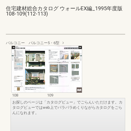
住宅建材総合カタログ ウォールEX編_1995年度版
108-109(112-113)
バルコニー バルコニー5・6型
108
109
お探しのページは「カタログビュー」でごらんいただけます。カ
タログビューではweb上でパラパラめくりながらカタログをごら
んになれます。