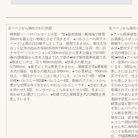
左ページから抽出された内容
右ページから抽出
岬拘型一︱一︼バルヨ一１５型・”型●販売地域一般地域で積雪
●アール部床材笠
20omを越えない地域とさせて頂きます。●バルコニーの床下ス
お酒落なスポット
ペース￨よ雨の日の物干しとしては、使用できません。発注方法
根物千しセ￨ウト2
セット記号の読み方5(6)CB203YTBtW)さだ注発ごを同︲売︲曰
み式●壁付タイプ
十カラー′ヽリエーション4,700mm(GLから笠木上端まで)l,900
き式の場合に￨よ
冊m(屋根面から笠木上端まで)たて格子■特寸製作限界柱建て式
照)■特長●アー
●根太ピッチは、芯々450mm以内。●桂長さの最大は、
け、従来のパルコ
5,700mm。●格子ピッチは変更できません。屋根置き式●屋根置
います。6型はセ
き式の場合、柱長さの最大は2.200mm。●つか受材は、950mm
美しさに仕上げて
以上。―簡口ホワイトこはく色メ￨'じヨ、メ￨ルロ三-5型・6型■
式ですので、仕上
仕様■バルコニー5型罐■バルコニー6型。曲線のアクセントから
から美しさをいつ
豊かな空間を作り出すおしやれなバルコニーです。●左右に丸み
子のみとなります
を持たせた5型、センターにふくらみをもたせた6型。住まいに
装備されています
含わせてお選びください。●柱建て式と屋根置き式の2種類を用
タイプがあります
意しています。
連結中空型シルバ
材買は塩ビ製です
６型シルバーグレ
リル板を使用した
場合には、必す補
ルコニー5型の間
ません中CJMOB
コ二十を取付ける
は、戸袋調整部材