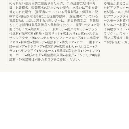
められない使用目的に使用されたもの。テ,保証書に取付年月
る場合があること
日、お書横名、販売店名の記入のない場合、あるいは字旬を書
セビアブラック■
替えられた場合。(保証書のついている電装製品)り.保証書に記
色材質/アルミ押
載する消耗品(電池等)による撮傷や故障。(保証書のついている
ピアブラックダイ
電装製品)。上記に関するお問い含せは、新日軽備支店、営業所
ースモーク材質/
もしくは新日軽製品取扱店へ置相談ください。保証1カタログ分
材シルバー材質/
冊につしヽて●高級サッシ。一般サッシ●雨戸付サッシ●サッシ
ミ鋳物ホワイトパ
付属材●雨戸関連●断熱・防音サッシ●窓まわり●出窓●システム
ラツク・ホワイト
サッシアクティ70●システムサッシフォーメルト70●ミニ出窓デ
回ンズ系波板
ィオス●特殊窓●玄関ドア●断熱ドア●防火ドア●アパート用ドア●
ゴ材質/塩ビ・ガ
勝手回ドア●テラスドア●玄関]1戸●玄関まわり●バルコニー●テ
ラス●ベランダ手招●サンルーム●風除室●窓まわり●パーキング●
カーポート●出入□引戸●店舗用出入回●浴室戸●インテリア■内装
建材・外装建材は別冊カタログをご参照ください。