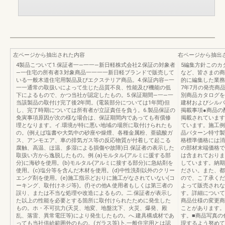
左ページから抽出された内容
右ページから抽出
4製品こついて1.保証者一―一一―新日軽株式会社2.保証の対象者
5編集方針このカ
―一住宅の所有者3.対象商品一一一一新日軽ブランドで販売して
など、皆さまの商
いる一般木道住宅用製品及ぴエクステリア商品。4.保証内容―一
的に編集した業務
一一通常の取扱いによって生じた品質不良、性能及び機能の低
7年7月の発売商
下によるもので、かつ当社が認定したもの。5.保証期間―一―一
別商品カタログを
当該製品の取付け完了後2年間。(電装部分については1年間)但
建材およびシルバ
し、完了時期については所有者が立証責任を負う。6.製品保証の
掲載事項●商品の
免寅事項原因が次の様な場合は、保証期間内であっても有償修
掲載されています
理となります。イ.環境が特に悪い地域の場所に取付けられたも
ています。施工例
の。(例えば塩書や大気中の砂座や燥煙、各種金属粉、亜硫酸ガ
品パターン特寸製
ス、アンモエア、車の排気ガス等の反応物質が付着して起こる
格標準価格には消
腐触、高温、ほ温、多湿による損傷や故障)日.保証者の表示した
の部材末端価格で
取扱い方から逸脱したもの。例.(a)モルタル(アルミに援する部
は含まれておりま
分)に海砂を使用。(b)モルタル(アルミに接する部分)に急結剤を
しています。納期
使用。(c)塩分等を含んだ木材を使用。(d)中性洗剤以外のクリー
ださい。また、都
エング剤を使用。(e)施工指示どおりに施工がなされていない(コ
ので、こ了承くだ
ーキング、取付けネジ等)。(f)その他A.使用者もしくは第三者の
よって販売されな
誤り、または不当な処理や改造によるもの。二.保証者が表示し
す。詳細について
た以上の性能を必要とする箇所に取付けられたために発生した
商品仕様の変更商
もの。ホ・不可抗力(天災、地変、地盤沈下、火災、爆発、殿
ことがあります。
乱、落雷、異常電圧等)により発生したもの。へ.建具構成材であ
す。■商品写真の
っても当社供給範囲外のもの。(ガラス等)卜.一般住宅用とは認
現するよう努めて