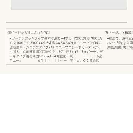
左ページから抽出された内容
右ページから抽出
■ガーデンデッキタイプ基本寸法図―4ブミ:Ⅲ′2005方ミi,′8008万
■柱建て。屋根置
ミ:2,40010′ミ:3′000●●根太本数7本5本3本/t,bコニーブDギ解て
パネル部納まり図―関
塘競層き・ガニデンタイプバルコニープロシードガーデンデッ
戸袋調整部材パル
キ間８︲０劇日東間関図獅９０・50“―円6く●B―B′■ガーデンデ
ッキタイプ納まり図Si1/6●A―A′断面図一罵． ８．︱︱卜品
〒ユ一≡ ０生︱︲︱︱︱﹂一 亭︲ヨ。C‐C′断面図