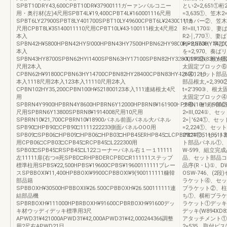
SPBT10DRY43,600CPBT10DR¥37900111ガーァンパルコニー
とい2=2,651①桁
用・奥行材(左)4尺用SPBT4L¥19,400CPBT4L¥160001116尺用
=3,635①、笠木
SPBT6LY27900SPBT8LY401700SPBT10LY49600CPBT6L¥243001118
リカバー②、笠木
尺用CPBT8L¥35140011110尺用CPBT10L¥43‐100111根太4尺用2
R!=Ⅲ,170①、妻
本入
R2‐￨,770①、妻
SPBN42H¥5800HPBN42HY5!000HPBN43HY7500HPBN62HY9800HPBN63HY14700
R,=2,3700、準
本入
を=2,970、奏ばリ
SPBN43HY8700SPBN62HYl1400SPBN63HY17100SPBN82HY32800SPBN83HY492
=1,190②、根
尺用2本入
太固定ブロック⑥、
CPBN62H¥91800CPBN63HY14700CPBN82HY28400CPBN83HY426001213
ク④、セット部品模
本入1118尺用2本入123本入11110尺用2本入
部品根太,=2,3
CPBN102HY35,200CPBN100H¥521800123本入111連緒根太4尺
t=2′390③、根
用
太固定プロック④
SPBRN4Y9900HPBRN4Y8600HPBRN6Y12000HPBRN8¥161900HPBRN10¥18)900CP
ク⑥、セット部品連
尺用SPBRN6Y13800SPBRN8¥1914008尺用10尺用
2=Ⅲ,024①、セ
SPBRN10¥21,700CPBRN10¥18900パネル前面パネル大パネル
2=￨′624①、
SPB90□HPB90□CPB90□1111222233側面パネルOOO用
=2,224①、セッ
SPB09□SPB06□HPB09□HPB06□HPB03□HPB45ERHPB45□LCPB09□11351135113
2′824①、セッ
用CPB06□CPB03□CPB45□RCPB45□L222300用
ト部品パネル①、
SPB03□SPB45□RSPB45□L122コーナーパネル右１一１11111
W‐599、組立完
左11111扉(右つ≡死SPBD□RHPBDERCPBD□R111111ステップ
品、セット部品コ
標準柱用SPBS¥22,500HPBS¥19600CPBS¥19600111111ブレー
品序(R・L)①、
スSPBBOXl¥11,400HPBBOXl¥9900CPBBOXl¥9(900111111糠韓
OSW‐746、(
部品籍
ラケット④、セッ
SPBBOXH¥30500HPBBOXII¥26.500CPBBOXH¥26.500111111連
ブラケット②、柱
結部品機
ち①、横桁ブラケ
SPBRBOXH¥111000HPBRBOXH¥91600CPBRBOXH¥91600デッ
ラケット①デッキ(W8
キ材ウッディデッキ標準用3尺
デッキ(W894XD82
APWD31¥421000APWD31¥42,000APWD31¥42,000244366調整
アタッチメント①
用2尺右APWD21日
2=535、取付ビ