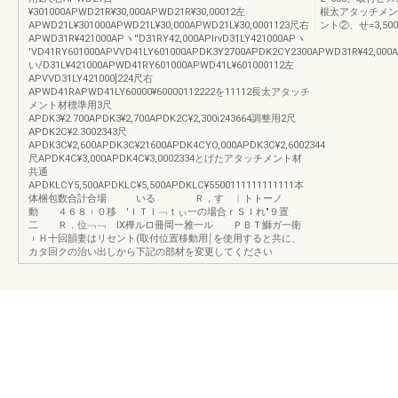
¥301000APWD21R¥30,000APWD21R¥30,00012左
根太アタッチメン
APWD21L¥301000APWD21L¥30,000APWD21L¥30,0001123尺右
ント②、せ=3,5
APWD31R¥421000APヽ′′D31RY42,000APIrvD31LY421000APヽ
′VD41RY601000APVVD41LY601000APDK3Y2700APDK2CY2300APWD31R¥42,000
い/D31L¥421000APWD41RY601000APWD41L¥601000112左
APVVD31LY421000]224尺右
APWD41RAPWD41LY60000¥60000112222を11112長太アタッチ
メント材標準用3尺
APDK3¥2.700APDK3¥2,700APDK2C¥2,300i243664調整用2尺
APDK2C¥2.3002343尺
APDK3C¥2,600APDK3C¥21600APDK4CYO,000APDK3C¥2,6002344
尺APDK4C¥3,000APDK4C¥3,0002334とげたアタッチメント材
共通
APDKLCY5,500APDKLC¥5,500APDKLC¥5500111111111111本
体梱包数合計合場 いる Ｒ，す ︱トトーノ
動 ４６８︲０移 ′ＩＴＩ﹁ｔぃ一の場合ｒＳＩれ″９置
二 Ｒ．位﹁﹁ Ⅸ樺ルロ冊岡一雅一ル ＰＢＴ鰤ガ一衛
︲Ｈ十回韻妻はリセント(取付位置移動用￨を使用すると共に、
カタ回クの治い出しから下記の部材を変更してください