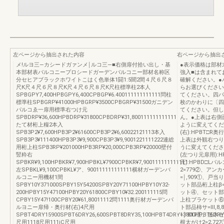
左ページから抽出された内容
右ページから抽出
メ!ルヨ三―カシードガァンメ￨ルコ三―■右側扉付拾い出し・基
●表示価格は部材
本部材表バルコニープロシードガーデンバルコニー部材名称区
強入■は含まれて
分セヒアブラックホワイトこはく色単体1闘1:5聞2間４尺６尺８
確解ください。●
尺К尺４尺６尺８尺К尺４尺６尺８尺К尺柱標準柱2本人
らお選びください
SPBGPY7,400HPBGPY6,400CPBGP¥6.400111111111111問柱
てください。四パ
標準柱SPBGRP¥41000HPBGRP¥3500CPBGRP¥31500ガニデン
枚のかわりに〔四パ
パルコゑ一扉用標準右つけ元
てください。但し
SPBDRP¥36,600HPBDRP¥31800CPBDRP¥31,800111111111111
ん。●上表は右側
たて材桁上糧2本入
ように変えてくださ
SPB3P2¥7,600HPB3P2¥61600CPB3P2¥6,60022121113本入
(右):HPBT□R奥
SPB3P3¥111400HPB3P3¥9,900CPB3P3¥9,9001221111222連総
上表は外観右つり
用桁上柱SPB3RP¥201000HPB3RP¥20,000CPB3RP¥20000壁付
うに変えてください
竪粋右
(左つり元扉用):H
SPBKR¥9,100HPBKR¥7,900HPBKL¥7900CPBKR¥7,900111111111111
元):HPBD□
左SPBKL¥9,100CPBKL¥ア、900111111111111横材ガーデンバ
2=779②、アン
ルコニー用機材1間
=￨,909①、戸当
SPBY10Y371000SPBY15Y54200SPBY20Y71100HPBY10Y32‐
ット部品桁上柱β
200HPBY15Y47100HPBY20Y61800CPBY10¥32.200111115問
ット④、セット部品
CPBY15Y47!100CPBY20¥61,80011112問1111奥行材ガーデンパ
上柱ブラケット⑥、
ルヨニー扉帰・奥行材(右)4尺用
ト部品柿サ=Ⅲ,8,
SPBT4DRY15900SPBT6DRY26,600SPBT8DRY35,100HPBT4DRY13800HPBT6DRY2
=￨′817①、笠木ゼ
尺用1118尺用111iC尺用
根太がけ2=2,72