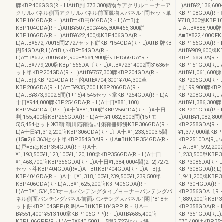
牌KBP406GSS(R・LIAttB判.373.300鋳物キアクリルコーナーア
L)AttB¥2,136,6
クリルパネル側面アクリルパネル前面競物大パネル1問セット単
KBP108GDA(R・
KBP104GDA{R・L)AttBttKB円04GDA(R・L)AttBは
¥718,300悌KBP1
KBP104GDA{R・L)AttB¥507,800¥465,300¥465,300餅
LIAttB¥888,90
KBP106GDA{R・L)AttB¥622,400牌KBP406GDA(R・
A■B¥822,400OF
L)AttB¥572,70015問2′727セット餅KBP154GDA(R・L)AttBI牌KB
KBP156GDA(R・L
円54GDA(R,L)AttBIいKBPt54GDA(R・
AttB¥989,600牌
L)AttB¥632,7001¥584,900+¥584,900餅KBPt56GDAtR・
KBP158GDA{R・L
L)AttB¥779,200牌KBp1566DA〔R・L)AttB¥72314002問3″636セ
KBP151GDA{R,L
ット単KBP204GDA(R・L)AttB¥757,300牌KBP204GDA(R・
AttB¥1,061,600
L)AttBはKBP204GDAIR・的AttE¥704,3001¥704,300革
KBP206GDA{R・
KBP206GDA(R・L)AttE¥935,700ⅢK8P206GDA(R・
判,199,900牌KBP
L)AttE¥873,9002.5間(1+15)4′545セット掌KBP254GDA(R・L)A
KBP208GDAIR,L
十日¥944,000牌KBP254GDA{R・L)A十日¥881,100》
AttB¥1,386,300
KBP254GDA〔R・L)A十[¥881,100餅KBP256GDA(R・L)A十日
KBP201GDA(R・L
判,155,400様KBP256GDA(R・L)A十:¥1,082,8003問(15+モ
L)AttB¥1,082,8
5)5,454セットЖB鞘:鞘川陥鞘描い‖粥鞘冊郎餅KBP306GDA(R・
KBP258GDA{R・L
L)A十日¥1,312,200牌KBP306GDA(R・L〕A十:¥1,233,5003.5間
¥1,377,000単KBP
(15■2)6′363セット単KBP354GDAIR・りA■BttKBP354GDA{R・
KBP2510DA{R,いA
L)戸=BiはKBP354GDA(R・りA十:
LIAttB¥1,592,
¥1,193,500¥1,120,100¥1,120,100学KBP356GDA{R・L)A十日
1,233,500単KBP3
¥1,468,700牌KBP356GDA{R・L)A十日¥1,384,0004間(2+2)7272
KBP3086DA{R・L)
セット斗KBP404GDA(R=L)A―BttKBP404GDA{R・L)A―Bは
KBP308GDA(R,L
KBP404GDA{R・L)A十〔¥1,318,100¥1,239,500¥1,239,500単
1,941,200牌KBP3
KBP406GDA(R・L)AttB¥1,625,200牌KBP406GDA(R・
KBP30HGDA(R・LI
L)AttB¥1,534,500オールバンテングタイプヨーナーパンテングパ
KBP356GDA〔R・L
ネル側面パンチングパネル前面パンテング大パネル1閣￨′818セ
1,889,200牌KBP3
ット餅KBP104GPP(R,叫A―BttKBP104GPPIR・りA一
KBP358GDA(R・LI
B¥551,4001¥513,100掌KBP106GPP{R・L)AttB¥685,400牌
KBP351GDA{R,L)
KBPH06GPP{R・L)AttB¥640,5001、5問2′727セット餅
070,400はKBP35