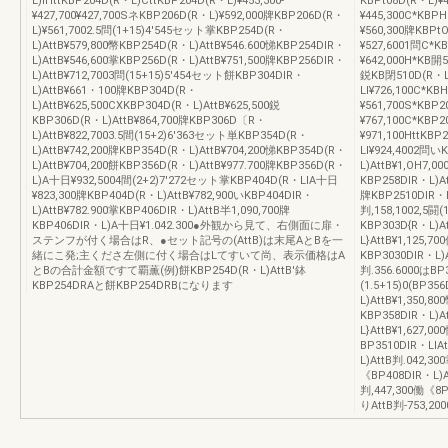
L)iHttKBP204D(R・L)CttKBP204D(R・L)¥453,300‐
KBPt08D(R・L)¥4
¥427,700¥427,700SネKBP206D(R・L)¥592,000牌KBP206D(R・
¥445,300C*KBP
L)¥561,7002.5問(1+15)4′545セット掌KBP254D(R・
¥560,300牌KBPt
L)AttB¥579,800幣KBP254D(R・L)AttB¥546.600悌KBP254DIR・
¥527,6001問C*K
L)AttB¥546,600掌KBP256D(R・L)AttB¥751,500牌KBP256DIR・
¥642,000H*KB開
L)AttB¥712,7003問(15+15)5′454セット餅KBP304DIR・
鋭KB閉510D(R・L
L)AttB¥661・100牌KBP304D(R・
Ll¥726,100C*KB
L)AttB¥625,500CXKBP304D(R・L)AttB¥625,500鋭
¥561,700S*KBP2
KBP306D(R・L)AttB¥864,700牌KBP306D〔R・
¥767,100C*KBP
L)AttB¥822,7003.5間(15+2)6′363セット単KBP354D(R・
¥971,100HttKB
L)AttB¥742,200牌KBP354D(R・L)AttB¥704,200悌KBP354D(R・
Ll¥924,4002問い
L)AttB¥704,200餅KBP356D(R・L)AttB¥977.700牌KBP356D(R・
L)AttB¥1,OH7,0
L)A十日¥932,5004間(2+2)7′272セット掌KBP404D(R・LIA十日
KBP258DIR・L)At
¥823,300牌KBP404D(R・L)AttB¥782,900いKBP404DIR・
牌KBP2510DIR・L)
L)AttB¥782.900掌KBP406DIR・L)AttB半1,090,700牌
判,158,1002,5闘(
KBP406DIR・L)A十日¥1.042.300●外観から見て、右側面に扉・
KBP303D{R・L)A
ステンフが付く場合はR、●セット記号の(AttB)は末尾AとBを一
L}AttB¥1,125,7
緒にこ発;主くださ左側に付く場合はLてすいて尚、表示価格はA
KBP3030DIR・L)A
とBの合計金額ですて覇薫(例)餅KBP254D(R・L)AttB'鉢
判.356.6000はBP
KBP254DRAと餅KBP254DRBになります
(1.5+15)0(BP35
L)AttB¥1,350,8
KBP358DIR・L)A
L}AttB¥1,627,0
BP3510DIR・LIA
L)AttB判.042,30
《BP408DIR・L)At
判,447,300働《8P
りAttB判‐753,20