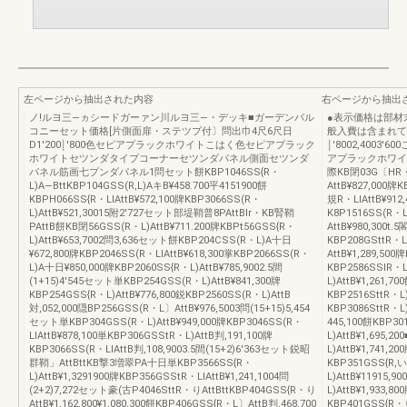
左ページから抽出された内容
右ページから抽出
ノ!ルヨ三―ヵシードガーァン川ルヨ三―・デッキ■ガーデンバル
●表示価格は部材
コニーセット価格[片側面扉・ステツプ付〕問出巾4尺6尺日
般入費は含まれて
D1′200￨′800色セピアプラックホワイトこはく色セピアプラック
￨′8002,400
ホワイトセツンダタイプコーナーセツンダパネル側面セツンダ
アプラックホワイトこは
パネル筋画七プンダパネル1問セット餅KBP1046SS{R・
際KB閉03G〔HR・い
L)A―BttKBP104GSS(R,L)AキB¥458.700平4151900餅
AttB¥827,000牌
KBPH066SS{R・LIAttB¥572,100牌KBP3066SS(R・
規R・LIAttB¥912
L)AttB¥521,30015附2′727セット部堤鞘普8PAttBlr・KB腎鞘
K8P1516SS(R・
PAttB餅KB閉56GSS(R・L)AttB¥711.200牌KBPt56GSS{R・
AttB¥980,300t.
L)AttB¥653,7002問3,636セット餅KBP204CSS(R・L)A十日
KBP208GSttR・L
¥672,800牌KBP2046SS(R・LIAttB¥618,300掌KBP2066SS(R・
AttB¥1,289,50
L)A十日¥850,000牌KBP2060SS{R・L)AttB¥785,9002.5間
KBP2586SSIR・L
(1+15)4′545セット単KBP254GSS(R・L)AttB¥841,300牌
L)AttB¥1,261,70
KBP254GSS{R・L)AttB¥776,800鋭KBP2560SS(R・L)AttB
KBP2516SttR・L)
対,052,000隠BP256GSS(R・L〕AttB¥976,5003問(15+15)5,454
KBP3086SttR・L)
セット単KBP304GSS(R・L)AttB¥949,000牌KBP3046SS(R・
445,100餅KBP30
LIAttB¥878,100単KBP306GSStR・L)AttB判,191,100牌
L)AttB¥1,695,2
KBP3066SS(R・LIAttB判,108,9003.5間(15+2)6′363セット鋭昭
L)AttB¥1,741,2
群鞘」AttBttKB撃3増翠PA十日単KBP3566SS{R・
KBP351GSS{R,い
L)AttB¥1,3291900牌KBP356GSStR・LIAttB¥1,241,1004問
L)AttB¥11915,
(2+2)7,272セット豪(古P4046SttR・りAttBttKBP404GSS{R・り
L)AttB¥1,933,8
AttB¥1,162,800¥1,080,300餅KBP406GSS{R・L〕AttB判,468,700
KBP401GSS{R・