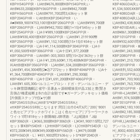
KBPH54GPP{R・LIAttB¥676,800牌KBPt54GPttR,い
KBP406GDA(R,
AttB¥633,200鋭KBPt56GPPIR・LIAttB¥842,700牌
¥1,534,500SXKBP
KBPH56GPttR・L)AttB¥791,7002問3,636セット掌
KBP408GDA{R・L
KBP204GPHR・りAttBttKBP204GPttR・い
KBP408GDA{R,L)
A■B¥80t,9001¥753,1001餅KBP206GPP(R・L)AttB¥999,700牌
L)AttB¥2,438,8
KBP206GPP(R・L)AttB¥942,7002.5閣(1+15)4′545セット餅
KBP4010DAIR,い
KBP254GPP(R・L)A十¥989,100牌KBP254GPP(R・
AttB¥861,300牌K
LIAttBI¥930,4001餅KBP256GPP(R・L)AttB¥1.2191900幣
KBP101GPPIR・
KBP256GPP{R・L)AttB¥1,152,1003間(15+15)5′454セット餅
AttB¥932,6001
KBP304GPP{R・L)A十¥1,114,500牌KBP304GPP{R・L)A十
KBP158GPHR・町
¥1,050,500学KBP306GPPIR・L)A十日¥1,377,200牌
LIAttB¥1,243,3
KBP306GPPIR・LIAttB¥1‐303,3003.5問(15+2)6′363セット餅
KBP208GPPIR・L
KBP354GPP(R・L)A十¥1,239,600¥1,170,400MKBP354GPHR・
L)AttB¥1,210,7
叫AttBI餅KBP356GPP{R・L)AttB¥1,534,200牌KBP356GPP{R・
KBP2010PPIR・
L)AttE¥1,454,3004間(2■2)7′272セット掌KBP4046PP(R・L)A十
L)AttB判,552,6
¥1,364,700牌KBP404GPP(R・L)AttBI¥1,290,300鋭
KBP251GPPIR,L
KBP406GPPIR・L)A十日¥1,691,200牌KBP406GPP(R・
L)AttB¥1,703,9
LIAttB¥1.605,300バルコニープロシ︲ドガ︲デンバルコニー・デ
L)AttB¥1,763,7
ッキ麹雪隠璃醸記:省守↑呈暑あャ源樹曜操見tF晶ヱ鮭と豊(腎き
KBP301GPPIR・L
言側占!種柔縦断まBの合計金額です■ガーデンデッキセット価格
GPHR=L)AttB¥1
[片側面ステップ付](●サ)餅
AttB¥1,974,500
KBP254GSS(RoL)AttB'S*KBP254GSSRAと
KBP351GPPIR・L
ettKBP254GSSRB(こなります.問日￨出巾D4尺6尺￨′200￨′8001
L)AttB¥2,183,1
と色セピアブラックホワイトこはく色セーピア￨ブラーウークホ
LIAttB¥2,185,3
ワイ‐ト1問1818セット餅隅8鉗J牌堺路:『Jは昭路8『J録
KBP401GPPIR・
KBP306D(R・L)¥365,300牌KBP306D(R・L)¥341,900115問2,727
GPHR,L)AttB
セット掌KBPt54DtR・L)HttKBP154D(R・L)CttKBPt54D(R・L)
デンバルコニー・
¥372,200¥349,000¥349,000餅KBPt56D(R・L)¥479,000牌
H￨,8002,40
KBPH56D(R・L〕¥451,9002問3′636セットS*KBP204D(R・
ピアプラック示フイト