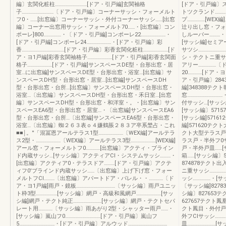
編〕玄関化粧柱………………………[ドア・引戸編]玄関袖格
[ドア・引戸編〕
子………………………〔ドア・引戸編〕コーナーサッシ・フォーメルト
トツクランド………
フ0・……[出窓編〕コーナーサッシ・外付コーナーサッシ……[出窓
プ……………[WE
編〕コーナー出窓用サッシ・フォーメルト70……・[出窓編〕コン
辻り出し窓・フォ
ポーレ]800……………・〔ドア・引戸編]コンポーレ22…………………・
しルーバー………
[ドア・引戸編]コンポーレ24…………………・[ドア・引戸編〕彩
[サッシ編]セミア
香………………………………[ドア・引戸編〕彩香玄関化粧柱…………………[ド
サツシ………………
ア・ヨ1戸編]彩香玄関袖格子…………………[ドア・引戸編]彩香玄関面
シ・テクトニ重サッ
格子…………………[ドア・引戸編]サンスペースDE型・台形出窓・居
アリー……………〔
室…に出窓編]サンスペースDE型・台形出窓・浴室…[出窓編〕サ
20…………[ドア・
ンスペースDH型・台形出窓・居室…[出窓編]サンスペースDH
ア・引戸編〕284
型・台形出窓・台所…[出窓編〕サンスペースDH型・台形出窓・
編]348388テクト
浴室…〔出窓編〕サンスペースDH型・台形出窓・禾日室…[出窓
窓………………………
編〕サンスペースDH型・台形出窓・和洋室・。・[出窓編〕サン
付サッシ…[サッシ
スペースEA6型・台形出窓・居室…・〔出窓編]サンスペースEA6
[サッシ編〕571
型・台形出窓・台所…〔出窓編]サンスペースEA6型・台形出窓・
[サッシ編]571
浴室…〔出窓編〕蜘２６３表ｏ４嫌鶴脹２８３ア卒系埜占・これ
編]571620テク
■■￨。''「混冨恩アールテラス1型…………………〔WEX編]アールテラ
クト大型テラス戸・
ス2型・…………………〔WEX編〕アールテラス3型…………………[WEX編]
ラス戸・半外フ0サ
アール窓・フォーメルトフ0…………[出窓編〕アクティ・ブライン
戸・半外戸皿……[
ド内蔵サッシ…[サッシ編〕アクティアCl・システムサッシ………・
箱……[サッシ編〕5
[出窓編〕アクティア0・テラスドア………[ドア・引戸編〕アクテ
874878テクト出
ィフ0'ブラインド内蔵サッシ……〔出窓編〕上げ下げ窓・フォー
ニ重サッシ…………
メルトフCl………〔出窓編〕アパートドア・パレル・・…………〔ド
ッシ……………・[サ
ア・ヨ1戸編]雨戸・鏡板……………………………〔サッシ編〕雨戸ユニッ
〔サッシ編]827
ト枠3型………………[サッシ編〕網戸・高級和風網戸…………………[サッ
シ編〕827653
シ編]網戸・テクト純正……………………[サッシ編〕網戸・テクトセパ
627657テクト鳳
レート用…………〔サッシ編〕雨あがり2型・シャッター雨戸……・
クト鳳目・外付戸箱
[サッシ編〕嵐山フ0…………………………[ドア・引戸編〕嵐山フ
外フClサッシ……
5…………………………・[ドア・引戸編〕アルウッド……………………………
皿……………………[