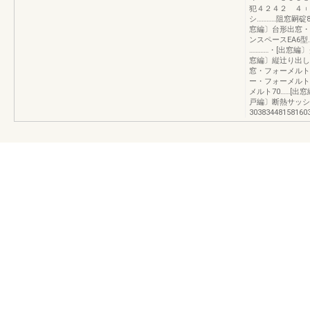
犯４２４２ ４
シ…………阻窓嗣碇
窓編〕台形出窓・
ンスペースEA6
…………・[出窓編
窓編〕縦辻り出し
窓・フォーメルト
ー・フォーメルト
メルト70……[
戸編〕断熱サッシ
30383448158160