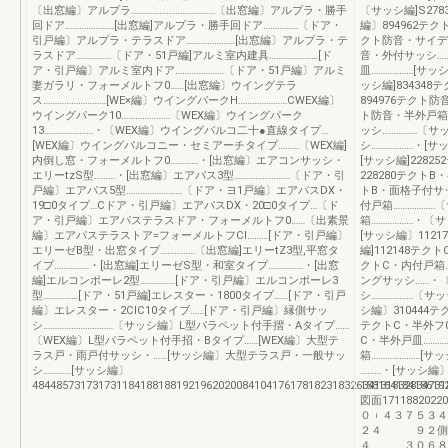
〔出窓編〕アルプラ………………………………〔出窓編〕アルプラ・勝手
〔サッシ編]S27
回ドア…………………[出窓編]アルプラ・勝手回ドア……………〔ドア・
編〕894962テク
引戸編〕アルプラ・テラスドア…………………[出窓編〕アルプラ・テ
クト防音・サイディ
ラスドア……………〔ドア・51戸編]アルミ室内建具…………………[ド
音・外付サッシ……
ア・引戸編〕アルミ室内ドア…………………〔ドア・51戸編〕アルミ
皿………………[サッ
妻ガラリ・フォーメルトフ0……[出窓編〕ウイングテラ
ッシ編]83434
ス………………………[WE×編〕ウイングパークH…………………CWEX編〕
894976テクト防
ウイングパーク10…………………〔WEX編〕ウイングパーク
ト防音・半外戸箱…
13…………………・〔WEX編〕ウイングバルコ二十●直線タイプ…
ッシ……………〔サ
[WEX編〕ウイングバルコニー・セミアーチタイプ………〔WEX編]
シ………………・[サ
内倒し窓・フォーメルトフ0…………・[出窓編〕エアコンサッシ・
[サッシ編]2282
エリーtzS型………・[出窓編〕エアパス3型……………………〔ドア・引
228280テクトB
戸編〕エアパス5型……………………〔ドア・ヨ1戸編〕エアパスDX・
トB・面格子付サッ
19□0タイプ…Cドア・引戸編〕エアパスDX・20□0タイプ…〔ド
付戸箱………………〔
ア・引戸編〕エアパステラスドア・フォーメルトフ0……〔出素景
箱………………・〔サ
編〕エアパステラストア=フォーメルトフCl………[ドア・引戸編〕
[サッシ編〕1121
エリーゼB型・出窓タイプ……………〔出窓編]エリーtZ3型,平窓タ
編]112148テク
イプ……………・[出窓編]エリーゼS型・和室タイプ……………・[出窓
クトC・内付戸箱……
編]エルコンポーレ2型……………[ドア・引戸編〕エルコンポーレ3
ングサッシ……・〔
型……………[ドア・51戸編]エレスター・1800タイプ……[ドア・引戸
シ………………〔サッ
編〕エレスター・2CIC10タイブ……[ドア・引戸編〕縁側サッ
シ編〕310444テ
シ…………………………〔サッシ編〕L型パラペット付手摺・Aタイプ……
テクトC・半外フ0
〔WEX編〕L型パラペット付手招・Bタイプ……[WEX編〕大型テ
C・半外戸皿………
ラス戸・雨戸付サッシ・……[サッシ編〕大型テラス戸・一般サッ
箱…………………[サ
シ…………[サッシ編〕
………・[サッシ編〕
484485731731731184188188192196202008410417617818231832634131832834731
15816418418619
図面17118820220
０︲４３７５３
２４ ９２側
４ ３０６８８