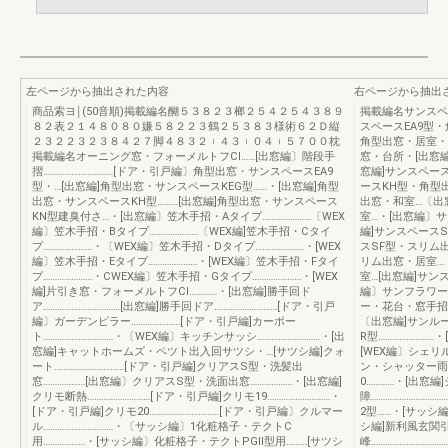
左ページから抽出された内容
右ページから抽出
商品索ヨ￨(50音順)掲載編名醐５３８２３榔２５４２５４３８９
掲載編名サンスペ
８２表２１４８０８０嫌５８２２３鶴２５３８３様術６２Ｄ縦
スペースEA9型・
２３２２３２３８４２７脚４８３２︲４３︲０４︲５７００枕
角型出窓・居室・
掲載編名オーニング窓・フォーメルトフCl……[出窓編〕階段手
窓・台所・[出窓編
摺…………………………[ドア・引戸編〕角型出窓・サンスペースEA9
窓編]サンスペー
型・…[出窓編]角型出窓・サンスペースKEG型……・[出窓編]角型
ースKH型・角型
出窓・サンスペースKH型………[出窓編]角型出窓・サンスペース
出窓・和室…〔出
KN型建臭付さ…・[出窓編〕笠木手招・Aタイプ…………………〔WEX
室…・[出窓編〕
編〕笠木手招・Bタイプ…………………〔WEX編]笠木手招・Cタイ
編]サンスペース
プ…………………・〔WEX編〕笠木手招・Dタイプ…………………・[WEX
スSF型・スリム
編〕笠木手招・Eタイプ…………………・[WEX編〕笠木手招・Fタイ
リム出窓・居室…
プ…………………・CWEX編〕笠木手招・Gタイプ…………………・[WEX
室…[出窓編]サ
編]片引き窓・フォーメルトフCl…………・[出窓編]勝手回ド
編〕サンフラワー
ア……………………………[出窓編]勝手回ドア………………………[ドア・引戸
ー・花台・窓手招…
編〕ガーデンピラー…………………[ドア・引戸編]カーポー
〔出窓編]サンルー
ト…………………………・〔WEX編〕キッチンサッシ………………………・[出
R型…………………
窓編]キャットホームズ・ペツト出入回サツシ・…[サツシ編]クォ
[WEX編〕シェリ
ート…………………………[ドア・引戸編]クリアスS型・洗髪出
ン・シャッター雨
窓………………[出窓編〕クリアスS型・洗面出窓………………・[出窓編]
0…………・[出窓
クリモ断熱………………………[ドア・引戸編]クリモ19………………………・
障……………………
[ドア・引戸編]クリモ20…………………………[ドア・引戸編〕クルマー
2型……・[サッシ
ル…………………………・〔サッシ編〕1化粧格子・テクトC
シ編]新利風玄関引
用………………・[サッシ編〕化粧格子・テクトPGII型用………[サツシ
峰………………………