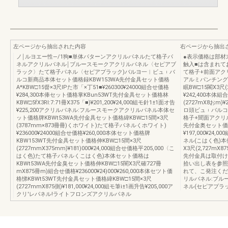
左ページから抽出された内容
右ページから抽出
ノ￨ルヨエー性―/1狗■単体パターンアクリルパネルたて格子パ
●表示価格は部材
ネルアクリルバネル￨ブルースモークアクリルパネル〈セピアブ
触入■は含まれて
ラック〉たて格子パネル〈セピアプラック)バルヨ一︱ビュ︲バ
て格子+前面アク
ルコ新商品本体セット価格録KBW153WA先付金具セット価格
アルミパンチング
A*KBW□15督×3尺IPた市「×丁51■¥260300¥24000組合せ価格
眠BW□15閣X3尺(2
¥284,300本俸セット価格掌KBun53WT先付金具セット価格林
¥242,400本体
KBW□5fX3RI:7:71冊X375「■)¥201,200¥24,000組モ針1±1面オ告
(2727mX8おm)¥
¥225,200アクリルパネル:フルースモークアクリルパネル本体セ
ロ頭ビュ︲バルコ
ット価格牌KBWt53WA先付金具セット価格緯KBW□15間×3尺
格子+聞面アクリル
(3787mm×873冊冊)くホワイト)たて格子パネルくホワイト)
先付金奥セット価格雛
¥236000¥24000組合せ価格¥260,000本体セット価格牌
¥197,000¥24
KBW153WT先付金具セット価格伸KBW□15間×3尺
ネル(こはく色)本
(2727mmX375mm)¥181)000¥24,000組合せ価格平205,000〈こ
X3尺(2,727mX8
はく色)たて格子パネルくこはく色)本体セット価格は
先付金具は取付け
KBWt53WA先付金臭セット価格伸KBW□15闇X3尺確727冊
拾い出し表を参照
mX875冊m)組合せ価格¥236000¥24)000¥260,000本体セツト価
れて、こ発注くだ
格悌KBWt53WT先付金具セット価格緯KBW□15間×3尺
リルバネル:ブル
(2727mmX875側)¥181,000¥24,000組モ筆i±1画升告¥205,000ア
ネル(セピアプラ
クリ'レパネル!ライトフロンズアクリルパネル