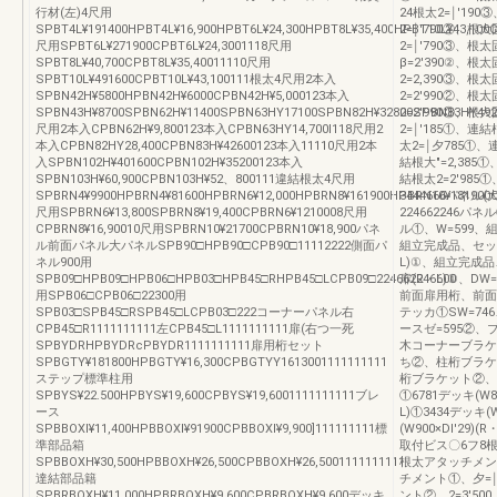
行材(左)4尺用
24根太2=￨′1
SPBT4L¥191400HPBT4L¥16,900HPBT6L¥24,300HPBT8L¥35,400HPBT10L¥43,100C
2=￨′790②、
尺用SPBT6L¥271900CPBT6L¥24,3001118尺用
2=￨′790③、
SPBT8L¥40,700CPBT8L¥35,40011110尺用
β=2′390②、
SPBT10L¥491600CPBT10L¥43,100111根太4尺用2本入
2=2,390③、
SPBN42H¥5800HPBN42H¥6000CPBN42H¥5,000123本入
2=2′990②、
SPBN43H¥8700SPBN62H¥11400SPBN63HY17100SPBN82H¥32800SPBN83HY492
2=2′990③、
尺用2本入CPBN62H¥9,800123本入CPBN63HY14,700l118尺用2
2=￨′185①、連
本入CPBN82HY28,400CPBN83H¥42600123本入11110尺用2本
太2=￨夕785①、
入SPBN102H¥401600CPBN102H¥35200123本入
結根大″=2,385
SPBN103H¥60,900CPBN103H¥52、800111違結根太4尺用
結根太2=2′98
SPBRN4¥9900HPBRN4¥81600HPBRN6¥12,000HPBRN8¥161900HPBRN10¥181900C
3444666パネル
尺用SPBRN6¥13,800SPBRN8¥19,400CPBRN6¥1210008尺用
224662246
CPBRN8¥16,90010尺用SPBRN10¥21700CPBRN10¥18,900パネ
ル①、W=599、
ル前面パネル大パネルSPB90□HPB90□CPB90□11112222側面パ
組立完成品、セット部
ネル900用
L)①、組立完成品、セ
SPB09□HPB09□HPB06□HPB03□HPB45□RHPB45□LCPB09□224662246600
扉(R・L)①、DW
用SPB06□CPB06□22300用
前面扉用桁、前面扉
SPB03□SPB45□RSPB45□LCPB03□222コーナーパネル右
テッカ①SW=746
CPB45□R1111111111左CPB45□L1111111111扉(右つ一死
ースゼ=595②、ブ
SPBYDRHPBYDRcPBYDR1111111111扉用桁セット
木コーナーブラケ
SPBGTY¥181800HPBGTY¥16,300CPBGTYY1613001111111111
ち②、柱桁ブラケット
ステップ標準柱用
桁ブラケット②、
SPBYS¥22.500HPBYS¥19,600CPBYS¥19,6001111111111ブレ
①6781デッキ(W89
ース
L)①3434デッキ(W
SPBBOXl¥11,400HPBBOXl¥91900CPBBOXl¥9,900]111111111標
(W900×DI′29
準部品箱
取付ビス〇6フ8根
SPBBOXH¥30,500HPBBOXH¥26,500CPBBOXH¥26,5001111111111
根太アタッチメント
達結部品籍
チメント①、夕=￨
SPBRBOXH¥11,000HPBRBOXH¥9,600CPBRBOXH¥9,600デッキ
ント②、2=3′5