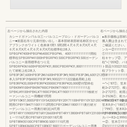
左ページから抽出された内容
右ページから抽出
カシードガァン/1ルヨ三―バルコニープロシ︲ドガーデンバルコ
●表示価格は部材
ニー■前面右吊り元扉付拾い出し・基本部材表部材名称区分セビ
搬入費は含まれて
アブランクホワイトく色単体1間1.5間2間４尺６尺８尺К尺４尺
ご確認ください。単位
６尺８尺К尺４尺６尺８尺К尺柱標準柱2本入
ンカー②1111111
SPBGP¥7400HPBGP¥6400CPBGP¥6、400111111111111間柱
①1111111111
標準柱SPBGRP¥41000HPBGRP¥3.500CPBGRP¥3.500ガーデン
柱キヤップ②、ア
パルコニー扉用標準右つり元
柱″=￨′059②
SPBDRP¥361600HPBDRP¥31,800CPBDRP¥31,800111111111111
ト部品1l33221
たて材桁上柱2本入
柱ブラケット⑥、セッ
SPB3P2¥7,600HPB3P2¥61600HPB3P3¥9,900CPB3P2¥6,6001212113
①1111111111
本入SPB3P3Y‖400CPB3P3¥9,900221111222連絡用桁上柱
111111111111
SPB3RP¥20,000HPB3RP¥20000CPB3RP¥20,000壁付竪枠右
ー″=￨′87①、笠木サ
SPBKR¥9100HPBKR¥7900CPBKR¥71900111111111111左
桁2=2′727①、
SPBKL¥9100HPBKL¥71900CPBKL¥71900111111111111検材ガ
2=2′727①、桁雨
ーァンハルコニー用機材1問用
2=3′636①、桁
SPBY10¥37,000SPBY15Y54200SPBY20Y71100HPBY10Y321200HPBY15Y47100HP
=3′560①1111
間用CPBY15¥47110011112問用CPBY20¥6118001111奥行材ガ
笠木R夕=￨′180
ーデンパルコニー用奥行材(右)4尺用
￨′799①、笠木R2
SPBT4RY15900SPBT6RY26600HPBT4RY13800HPBT6RY23100HPBT8R¥30,500HP
R夕=2′399①、笠
１一1116尺用CPBT6RY23100118尺用
カバーR2=2,99
SPBT8R¥35100CPBT8R¥30.50011110尺用
ー②、笠木①11
SPBT10R¥43600CPBT10R¥37,900111ガーデンパルコニー用奥
②ll1l11111