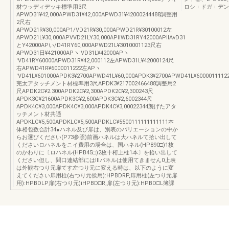
材ウッディデッキ標準用3尺
ロシ︲ドガ︲デン
APWD31¥42,000APWD31¥42,000APWD31¥42000244488調整用
2尺右
APWD21R¥30,000AP1/VD21R¥30,000APWD21R¥30100012左
APWD21L¥30,000APVVD21LY30,000APllWD31RY42000APllAvD31
とY42000APい/D41RY60,000APWD21L¥3010001123尺右
APWD31日¥421000APヽ′VD31L¥42000APヽ
′VD41RY60000APWD31R¥42,000112左APWD31L¥42000124尺
右APWD41R¥6000011222左APヽ
′VD41L¥601000APDK3¥2700APWD41L¥60,000APDK3¥2700APWD41L¥6000011112
完太アタッチメント材標準用3尺APDK3¥217002466488調整用2
尺APDK2C¥2.300APDK2C¥2,300APDK2C¥2,300243尺
APDK3C¥21600APDK3C¥2,600APDK3C¥2,6002344尺
APDK4C¥3,000APDK4C¥3,000APDK4C¥3,00022344襲げたアタ
ッチメント材共通
APDKLC¥5,500APDKLC¥5,500APDKLC¥5500111111111111本
体相包数合計34●ハネル及び扉は、別表のバリエーションの中か
らお選びください(P73参照)前画ハネルは大ハネルて拾い出して
くださいロハネルをこイ費用の場合は、国ハネル(HP890□)1枚
のかわりに〔ロハネル(HPB45□)2枚十桁上柱1本〕を拾い出して
ください但し、間口連結部にはlllバネルは使用てきません0上表
は外観右つり元扉てす左つり元に変える時は、以下のように変
えてください扉用柱(右つり元侯用):HPBDRP,扉用柱(左つり元扉
用):HPBDLP扉(右つり元)iHPBD□R,扉(左つり元):HPBD□L簿課