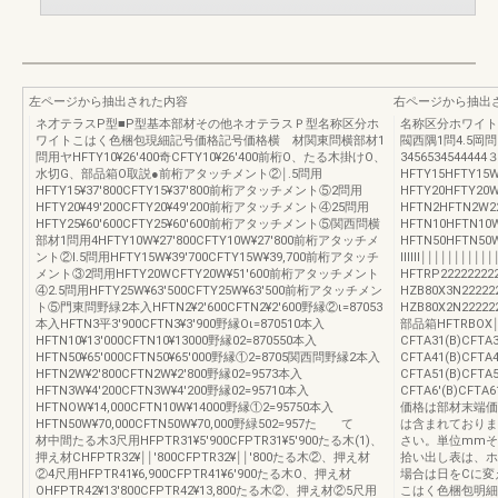
左ページから抽出された内容
右ページから抽出
ネ才テラスP型■P型基本部材その他ネオテラスＰ型名称区分ホ
名称区分ホワイト
ワイトこはく色梱包現細記号価格記号価格横 材関東問横部材1
閥西隅1問4.5岡問2
問用ヤHFTY10¥26′400奇CFTY10¥26′400前桁O、たる木掛けO、
34565345444
水切G、部品箱O取説●前桁アタッチメント②￨.5問用
HFTY15HFTY15W
HFTY15¥37′800CFTY15¥37′800前桁アタッチメント⑤2問用
HFTY20HFTY20
HFTY20¥49′200CFTY20¥49′200前桁アタッチメント④25問用
HFTN2HFTN2W2
HFTY25¥60′600CFTY25¥60′600前桁アタッチメント⑤関西問横
HFTN10HFTN10W
部材1問用4HFTY10W¥27′800CFTY10W¥27′800前桁アタッチメ
HFTN50HFTN5
ント②l.5問用HFTY15W¥39′700CFTY15W¥39,700前桁アタッチ
ⅢⅢ￨￨￨￨￨￨￨￨￨￨￨
メント③2問用HFTY20WCFTY20W¥51′600前桁アタッチメント
HFTRP222222
④2.5問用HFTY25W¥63′500CFTY25W¥63′500前桁アタッチメン
HZB80X3N22222
ト⑤門東問野緑2本入HFTN2¥2′600CFTN2¥2′600野縁②ι=87053
HZB80X2N22222
本入HFTN3平3′900CFTN3¥3′900野縁Oι=870510本入
部品箱HFTRBOX
HFTN10¥13′000CFTN10¥13000野縁02=870550本入
CFTA31(B)CFTA
HFTN50¥65′000CFTN50¥65′000野縁①2=8705関西問野縁2本入
CFTA41(B)CFTA
HFTN2W¥2′800CFTN2W¥2′800野縁02=9573本入
CFTA51(B)CFTA
HFTN3W¥4′200CFTN3W¥4′200野縁02=95710本入
CFTA6'(B)CF
HFTNOW¥14,000CFTN10W¥14000野縁①2=95750本入
価格は部材末端価
HFTN50W¥70,000CFTN50W¥70,000野緑502=957た て
は含まれておりま
材中間たる木3尺用HFPTR31¥5′900CFPTR31¥5′900たる木(1)、
さい。単位mmそ
押え材CHFPTR32¥￨￨′800CFPTR32¥￨￨′800たる木②、押え材
拾い出し表は、ホ
②4尺用HFPTR41¥6,900CFPTR41¥6′900たる木O、押え材
場合は日をCに変
OHFPTR42¥13′800CFPTR42¥13,800たる木②、押え材②5尺用
こはく色梱包明細