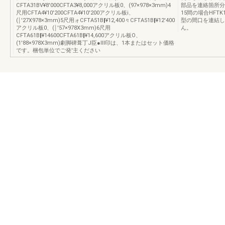
CFTA31BV¥8′000CFTA3¥8,000アクリル板0、(97×978×3mm)4
部品を連絡箇所分
尺用CFTA4¥10′200CFTA4¥10′200アクリル板i、
15間の場合HFTK
(￨′27X978×3mm)5尺用ォCFTA51B‖¥12,400々CFTA51B‖¥12′400
型の間口を連結し
アクリル板0、(￨′57×978X3mm)6尺用
ん。
CFTA61B‖¥14600CFTA61B‖¥14,600アクリル板O、
(1′88×978X3mm)劇脚碑葺丁J臣●Ⅲ印は、1本またはセット価格
です。梱包単位でご発'主ください