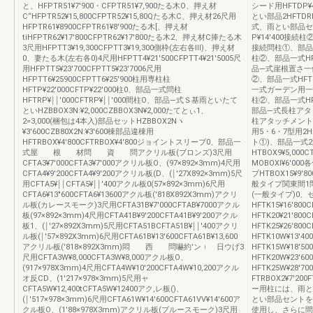
と、HFPTR51¥7′900・CFPTR51¥7,900たる木O、押え材
シード用HFTDP¥4
C“HFPTR52¥15,800CFPTR52¥15,80Qたる木C、押え材26尺用
とい部品2HFTDRP
HFPTR61¥8900CFPTR61¥8′900たる木[、押え材
式、雨とい部品セ5・
tiHFPTR62¥17′800CFPTR62¥17′800たる木2、押え材C捧たる木
P¥14′400接続柱②
3尺用HFPTT3¥19,300CFPTT3¥19,300側枠(左右各Ⅲ)、押え材
接続問柱①、部品一式
0、妻たる木(左右各0)4尺用HFPTT4¥21′500CFPTT4¥21′5005尺
柱②、部品一式HFT
用HFPTT5¥23′700CFPTT5¥23′7006尺用
品―式崖根置さ一体柱2
HFPTT6¥25900CFPTT6¥25′900柱用専柱柱
②、部品一式HFTBR
HFTP¥22′000CFTP¥22′000柱0、部品一式問柱
一式ガーデン用一体柱2
HFTRP¥￨￨′000CFTRP¥￨￨′000間柱O、部品―式Ｓ基雨といたて
柱②、部品一式HFTG
といHZBBOX3N:¥2,000CZBBOX3N¥2,000たてとぃ1、
部品―式長柱アタッチメ
2=3,000(梱包は4本入)部品セットHZBBOX2Nヽ
柱アタッチメント0
¥3′600CZB80X2N:¥3′600棟部品違棟用
用5・6・7型用2HN
HFTRBOX¥4′800CFTRBOX¥4′800ジョイントスリーブ0、部品一
ト①)、部品一式2型用
式屋 根 材問 資 問アクリル板(ブロンズ)3尺用
HTBOX9¥5,00
CFTA3¥7′000CFTA3¥7′000アクリル板O、(97×892×3mm)4尺用
MOBOXI¥6′
CFTA4¥9′200CFTA4¥9′200アクリル板(D、(￨′27X892×3mm)5尺
ブHTBOX15¥9′
用CFTA5¥￨￨CFTA5¥￨￨′400アクル板0(57×892×3mm)6尺用
般タイプ関東間1問用H
CFTA6¥13″600CFTA6¥13600アクル板(′818X892X3mm)アクリ
(一般タイプ)0、
ル板(カレースモーク)3尺用CFTA31B¥7′000CFTAB¥7000アクル
HFTK15¥16′800
板(97×892×3mm)4尺用CFTA41B¥9′200CFTA41B¥9′200アクル
HFTK20¥21′800C
板1、(￨′27×892X3mm)5尺用CFTA51BCFTA51B¥￨￨′400アクリ
HFTK25¥26′80
ル板(￨′57×892X3mm)6尺用CFTA61B¥13′600CFTA61B¥13,600
HFTK10W¥13′40
アクリル板(′818×892X3mm)悶 西 問嚇約′ン︲ 日ウげ3
HFTK15W¥18′50
尺用CFTA3W¥8,000CFTA3W¥8,000アクル板O、
HFTK20W¥23′60
(917×978X3mm)4尺用CFTA4W¥10′200CFTA4W¥10,200アクル
HFTK25W¥28′7
オ反CD、(1′217×978×3mm)5尺用ャ
FTRBOX2¥7′2
CFTA5W¥12,400tCFTA5W¥12400アク,レ板()、
ー用柱には、雨と
(￨′517×978×3mm)6尺用CFTA61W¥14′600CFTA61VV¥14′600ア
とい部品セントを
クル板O、(1′88×978X3mm)アクリル板(ブルースモーク)3尺用
使用し、さらに間