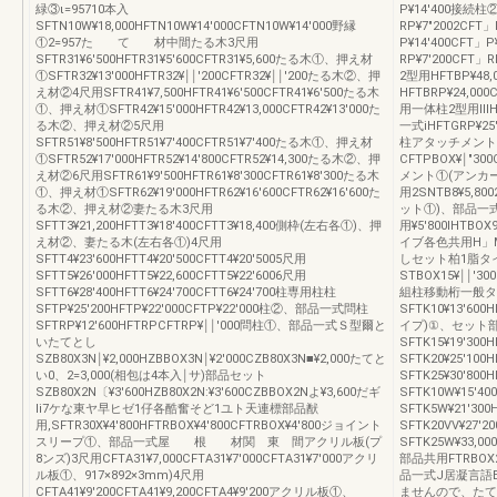
緑③ι=95710本入
P¥14′400接続柱
SFTN10W¥18,000HFTN10W¥14′000CFTN10W¥14′000野縁
RP¥7″2002CF
①2=957た て 材中間たる木3尺用
P¥14′400CFT
SFTR31¥6′500HFTR31¥5′600CFTR31¥5,600たる木①、押え材
RP¥7′200CF
①SFTR32¥13′000HFTR32¥￨￨′200CFTR32¥￨￨′200たる木②、押
2型用HFTBP¥48
え材②4尺用SFTR41¥7,500HFTR41¥6′500CFTR41¥6′500たる木
HFTBRP¥24,0
①、押え材①SFTR42¥15′000HFTR42¥13,000CFTR42¥13′000た
用一体柱2型用ⅢHFT
る木②、押え材②5尺用
一式iHFTGRP¥2
SFTR51¥8′500HFTR51¥7′400CFTR51¥7′400たる木①、押え材
柱アタッチメント
①SFTR52¥17′000HFTR52¥14′800CFTR52¥14,300たる木②、押
CFTPBOX¥￨″30
え材②6尺用SFTR61¥9′500HFTR61¥8′300CFTR61¥8′300たる木
メント①(アンカー
①、押え材①SFTR62¥19′000HFTR62¥16′600CFTR62¥16′600た
用2SNTB8¥5,80
る木②、押え材②妻たる木3尺用
ット①)、部品一式2型
SFTT3¥21,200HFTT3¥18′400CFTT3¥18,400側枠(左右各①)、押
用¥5′800IHTB
え材②、妻たる木(左右各①)4尺用
イブ各色共用H」M
SFTT4¥23′600HFTT4¥20′500CFTT4¥20′5005尺用
しセット柏1脂タ
SFTT5¥26′000HFTT5¥22,600CFTT5¥22′6006尺用
STBOX15¥￨￨′3
SFTT6¥28′400HFTT6¥24′700CFTT6¥24′700柱専用柱柱
組柱移動桁一般タ
SFTP¥25′200HFTP¥22′000CFTP¥22′000柱②、部品一式問柱
SFTK10¥13′600
SFTRP¥12′600HFTRPCFTRP¥￨￨′000問柱①、部品一式Ｓ型爾と
イプ)①、セット
いたてとし
SFTK15¥19′300H
SZB80X3N￨¥2,000HZBBOX3N￨¥2′000CZB80X3N■¥2,000たてと
SFTK20¥25′100H
い0、2=3,000(相包は4本入￨サ)部品セット
SFTK25¥30′800
SZB80X2N〔¥3′600HZB80X2N:¥3′600CZBBOX2Nよ¥3,600だギ
SFTK10W¥15′40
li7ケな東ヤ早ヒゼ1仔各酷奮そど1ユト天連標部品猷
SFTK5W¥21′300
用,SFTR30X¥4′800HFTRBOX¥4′800CFTRBOX¥4′800ジョイント
SFTK20VV¥27′2
スリープ①、部品一式屋 根 材関 東 間アクリル板(プ
SFTK25W¥33,00
8ンズ)3尺用CFTA31¥7,000CFTA31¥7′000CFTA31¥7′000アクリ
部品共用FTRBOX2¥
ル板①、917×892×3mm)4尺用
品一式J居凝言語
CFTA41¥9′200CFTA41¥9,200CFTA4¥9′200アクリル板①、
ませんので、たて