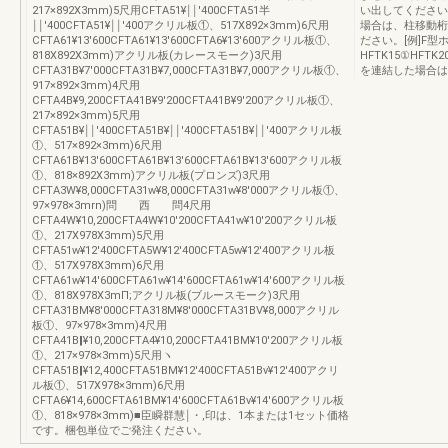
217×892X3mm)5尺用CFTA51¥￨￨′400CFTA51半
い出してください
￨￨′400CFTA51¥￨￨′400アクリル板①、517X892×3mm)6尺用
場合は、柱移動桁
CFTA61¥13′600CFTA61¥13′600CFTA6¥13′600アクリル板①、
ださい。[例]F型
818X892X3mm)アクリル板(カレースモーク)3尺用
HFTK15①HFT
CFTA31B¥7′000CFTA31B¥7,000CFTA31B¥7,000アクリル板①、
を連結した場合は
917×892×3mm)4尺用
CFTA4B¥9,200CFTA41B¥9′200CFTA41B¥9′200アクリル板①、
217×892×3mm)5尺用
CFTA51B¥￨￨′400CFTA51B¥￨￨′400CFTA51B¥￨￨′400アクリル板
①、517×892×3mm)6尺用
CFTA61B¥13′600CFTA61B¥13′600CFTA61B¥13′600アクリル板
①、818×892X3mm)アクリル板(プロンズ)3尺用
CFTA3W¥8,000CFTA31w¥8,000CFTA31w¥8′000アクリル板①、
97×978×3mrn)問 西 問4尺用
CFTA4W¥10,200CFTA4W¥10′200CFTA41w¥10′200アクリル板
①、217X978X3mm)5尺用
CFTA51w¥12′400CFTA5W¥12′400CFTA5w¥12′400アクリル板
①、517X978X3mm)6尺用
CFTA61w¥14′600CFTA61w¥14′600CFTA61w¥14′600アクリル板
①、818X978X3mΠ;アクリル板(ブルースモーク)3尺用
CFTA31BM¥8′000CFTA318M¥8′000CFTA31BV¥8,000アクリル
板①、97×978×3mm)4尺用
CFTA41B‖¥10,200CFTA4¥10,200CFTA41BM¥10′200アクリル板
①、217×978×3mm)5尺用ヽ
CFTA51B‖¥12,400CFTA51BM¥12′400CFTA51Bv¥12′400アクリ
ル板①、517X978×3mm)6尺用
CFTA6¥14,600CFTA61BM¥14′600CFTA61Bv¥14′600アクリル板
①、818×978×3mm)■臣瞬群慧￨・,印は、1本または1セット価格
です。梱包単位でご発注ください。