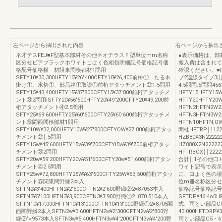
左ページから抽出された内容
右ページから抽出
ネ才テスFEJ■F型基本部材その他ネオテラスＦ型単位mm名称
●表示価格は、部
区分セビアプラックホワイトこはく色相包明細記号価格記号価
搬入費は含まれて
格配号価格横 材阻東問横都材1問用
確認ください。■
SFTY10¥30,300HFTY10¥26″400CFTY10¥26,400前榊①、たる木
ブ2連線タイプ3出
掛け①、水切①、部品箱①取説①前桁アタッチメント②1.5問用
4.5問問.5問問456
SFTY15¥43,400HFTY15¥37′800CFTY15¥37′800前桁アタッチメ
HFTY15HFTY15W
ント③2問用iSFTY20¥56′500HFTY20¥49′200CFTY20¥49,200前
HFTY20HFTY20
桁アタッチメント④2.5問用
HFTN2HFTN2W22
SFTY25¥69′600HFTY25¥60′600CFTY25¥60′600前桁アタッチメ
HFTN3HFTN3W2
ント⑤闘西間検部材1問用
HFTN10HFTN,O
SFTY10W¥32,000HFTY10W¥27′800CFTYOW¥27′800前桁アタッ
問柱HFTRP￨112
チメント②￨.5問用
HZB80X3N22222
SFTY15w¥45′600HFTY15w¥39′700CFTYi5w¥39′700前桁アタッ
HZ880X2N22222
チメント③2問用
HFTRBOX￨￨22
SFTY20w¥59′200HFTY20w¥51′600CFTY20w¥51,600前桁アタン
合計￨,1その他
チメント④2.5問用
ワイト記号で表示
SFTY25w¥72,800HFTY25W¥63′500CFTY25W¥63,500前桁アタッ
に、ヨよく色の場
チメント⑤関東問野縁2本入
位m冊名称区分セ
SFTN2¥3′400HFTN2¥2′600CFTN2¥2′600野織②2=87053本入
価格記号価格記号
SFTN3¥5′100HFTN3¥3,900CFTN3¥3′900野織①2=870.510本入
SFTDP¥46′4o0
SFTN10¥17,000HFTN10¥13′000CFTN10¥13′000野縁①2=8705閣
式、雨とい部品CS
西閣野縁2本入SFTN2w¥3′600HFTN2w¥2′300CFTN2w¥2′800野
43′000HFTDRP
縁②″=9573本入SFTN3w¥5′400HFTN3w¥4′200CFTN3w¥4′200野
雨とい部品C5・6・7