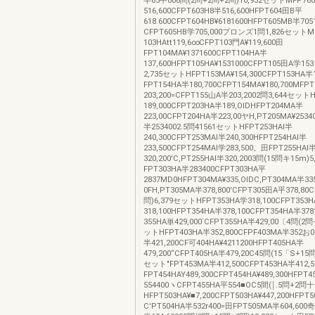
半65中006問(2問+2問+2問)10,932セットMFP76
516,600CFPT603H8半516,600HFPT604田B平
618.600CFPT604HB¥6181600HFPT605MB半705
CFPT605HB学705,000プロンズ1問1,826セット
103HAtt119,6∞CFPT103門A¥119,600田
FPT104MA¥1371600CFPT104HA半
137,600HFPT105HA¥1531000CFPT105田A学15
2,735セットHFPT153MA¥154,300CFPT153HA半1
FPT154HA半180,700CFPT154MA¥180,700MFP
203,200=CFPT155山A半203,2002問3,644セット
189,000CFPT203HA半189,OIDHFPT204MA半
223,00CFPT204HA半223,00ヤH,PT205MA¥2534
半2534002.5問41561セットHFPT253HAl半
240,300CFPT253MAl半240,300HFPT254HAl半
233,500CFPT254MAl学283,500。田FPT255HAl
320,200'C,PT255HAl半320,2003問(15問キ15m
FPT303HA半283400CFPT303HA平
2837MD0HFPT304MA¥335,OIDC,PT304MA半3
0FH,PT305MA半378,800'CFPT305田A平378,80
問)6,379セットHFPT353HA学318,100CFPT353
318,100HFPT354HA半378,100CFPT354HA半37
355HA単429,000`CFPT355HA半429,00〔4問(2問
ットHFPT403HA半352,800CFPF403MA半352お
半421,200CF可404HA¥4211200HFPT405HA半
479,200“CFPT405HA半479,20C45問(15「S+15問
セット"FPT453MA半412,500CFPT453HA半412,
FPT454HAY489,300CFPT454HA¥489,300HFPT
554400ヽCFPT455HA平554■OC5間(￨.5問+2問
HFPT503HA¥■7,200CFPT503HA¥447,200HFPT
C'PT504HA半532r400=田FPT505MA半604,600