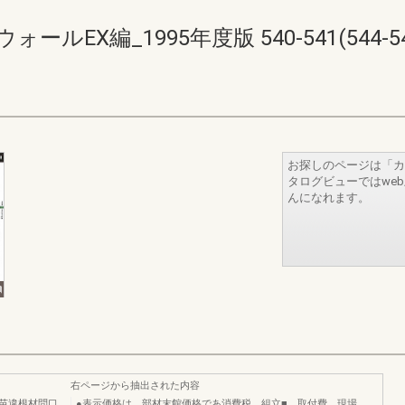
EX編_1995年度版 540-541(544-54
お探しのページは「カ
タログビューではwe
んになれます。
右ページから抽出された内容
ヨ苗違根材問口
●表示価格は、部材末館価格であ消費税、組立■、取付費、現場