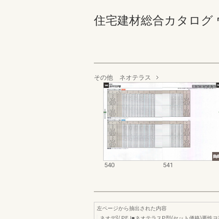
住宅建材総合カタログ ウォール
その他 ネオテラス
540
541
左ページから抽出された内容
ネオデ弘PEJ■ネオテラスP型(セット価格)要性