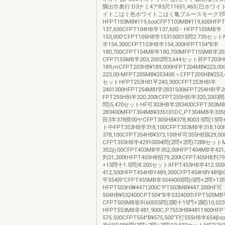
隅出巾奥行:D3ナミ4アR5尺11651,465￨巳ホワ
イトこはく色ホワイトこはく亀ブルースモーク1問1
HFPT103MB¥119,6∞CFPT103MB¥119,600HFP
137,600CFPT104HB半137,600・HFPT105MB半
153,000'CFPT105HB学153100015問2.735セッ
半154,300CFPT153HB半154,300HFPT154"B半
180,700CFPT154MB半180,700MFPT155MB半20
CFP7155MB半203,2002問3,644セット肝PT203
189,mCFPT203HB¥189,000HFPT204MB¥223,0
223,00‐MFPT205MB¥253400ヽCFPT205HB¥253,
セットHFPT253H81平240,300CFPT253HBl半
2401300HFPT254MBl学28315006FPT254HBl平2
FPT255HBl半320,200tCFPT255HBl半320,2003
問)5,470セットHF可303HB半283400CFPT303M
283400MFPT304MB¥335101DC,PT304MB半33
田3半378滑00ヤCFPT305HB¥378,8003.5問(15問
ト中FPT353HB学318,100CFPT353MB半318,10
378,100CFPT354HB¥373,100HF可355HB鶏29,0
CFPT355HB半42910004問(2問+2問)7288セット
352お00CFPT403MB半352,00HFPT404MB半421
判21,200tHFPT405HB招79,200tCFPT405HB判79
+15問十1.5問)8.205セットltFPT453HB半412.50
412,500HFPT454HBY489,300CFPT454H8Y489β
平554抑'CFPT455MB辛5544005問(i5問+2問+15
HFPT503H8¥4471200C'PT503MB¥447.200HF可
504HB¥532400CPT504"B半532400巾FPT505MB
CFPT505MB挙叫60055問(2閣十15門+2閣)10,0
HFPT553MB辛481,900C,P7553HB¥4811900HF
575.500CFPT554"B¥575,500“F打555HB半654