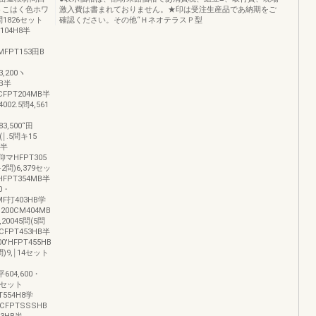
イトこはく色ホワ
激入費は書まれておりません。★印は受注生産品であ納期をご
826セット
確認ください。その他“ＨネオテラスＰ型
T104H8半
トMFPT153田B
3,200ヽ
HB半
0CFPT204MB半
4002.5問4,561
83,500“田
間(￨.5問キ15
B半
5仰マHFPT305
+2問)6,379セッ
0HFPT354MB半
00・
MF打403HB学
,200CM404MB
,20045問(5問
0CFPT453HB半
00'HFPT455HB
問)9,￨14セット
平604,600・
23セット
PT554H8学
β∞CFPTSSSHB