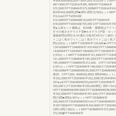
半604,60055問(2問+15問+2問)10,023セット田F
4811900CFPT553HA半481,900HFPT554MA半
575,500CFPT554MA半575,500MFPT555HA半654,
田A学654,006問(2問■2問+2問)10,932セットMFP
516,6∞CFPT603HA挙
516.600HFPT604MA¥618,600CFPT604HA半
618,600HFPT605HA挙705,000.CFPT605HA半7
憩●上表セット価格は、柱60角・屋根材はアクリ
すその他ネオテラスＰ型■ネオテラスP型〈セット
屋根材問日問日:KJ巾奥行:D色3尺4尺5ゲミ8651,16
トこはく色ホワイトこはく色ホワイトこはく色ブ
問2,022セットMFPT103HBW平124,600★CFPT
1241600MFPT104MBW半1431400CFPT104MB
143400HFPT105HBWY180400iCFPT105HBW半1
2,976セットMFPT153HBW半161,600CFPT153
161,600HFPT154MBW半189,200CFPT154HBW
189,200MFPT155MBW辛212.600。CFPT155"BW
3,931セットHFPT203HBW半198,600CF,T203H
198,600MFPT204MBW¥235,000CFPT204MBW¥2
滑00・CFPT205いBW¥265,8002.5問4998セットい
半252,200CFPT253HBWi平252,200灯所254HBW
297●∞CFPT254HBWl¥297μlXlHFPT255HBWi平
335,600`C,PT255H8Wi半335,6003問(￨.5問+1
HFPT303MBW¥2981000CFPT303MBW¥298,000
半352,000HFPT305HBW半397,600,CFPT305HBW
問(15問■2問)6,907セットHFPT353MBW辛
335,000CFP7353HBW¥3351mH,PT354HBW¥397
半3971800HFPT355MBW半450,800CFPT355HB
(2問+2問)7,862セットMFPT403MBW半372,000
372,000‖FPT404HBW平