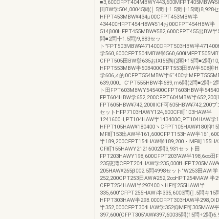
■3,600CFPT404MBWY443,600MFPT405MBW¥5
田BW学504,00045問(￨.5問十1.5問十15問)8,92
HFPT453MBW¥434μ00CFPT453MBW半
434400HFPT454H8W¥514お00CFPT454HBW半
514β00HFPT455MBW¥582,600CFPT455出BW半58
問■2問十1.5問)9,883セッ
ト"FPT503MBW¥471400CFPT503HBW半471400
学560,600CFPT504MBW挙560,600iMFPT505MB
CFPT505田BW挙635おlXl55陶(2閣+15問■2問)1
HFPT553MBW半508400CFPT553田8W半508抑H
学606メ的0CFPT554MBW半6“400すMFPT555
639,000。C'PT555HBW半689,m6問(2問■2問+2
ト田FPT603MBWY545400CFPT603HBW半5454
FPT604HBW学652,200CFPT604MBW半652,200
FPT605HBW¥742,200ⅢCF可605HBW¥742,200
セットHFP7103HAWY124,600CF町103HAW半
1241600H,PT104HAW半143400C,PT104HAW学
HFPT105HAW¥180400ヽCFPT105HAW¥180抑1
MF町153出AW半161,600CFPT153HAW半161,600
半189,200CFPT154HAW挙189,200・MF町155HA
CF町155HAWY21216002問3,931セット田
FPT203HAWY198,600CFPT203"AW半198,6∞田
235恵湾CFPT204HAW学235,000fHFPT205MAW
205HAW¥265β002.5問4998セット"W253田AWl学
252,200CPT253日AWi¥252,2∞HPT254MAWl半
CFPT254HAWl半297400ヽHF可255HAWl半
335,600'CFPT255HAWi半335,6003問(￨.5問キ1
HFPT303HAW半298.000CFPT303HAW半298,OI
半352,000CFPT304HAW学352仰MF可305MAW
397,600(CFPT305"AW¥397,60035問(15問+2問)