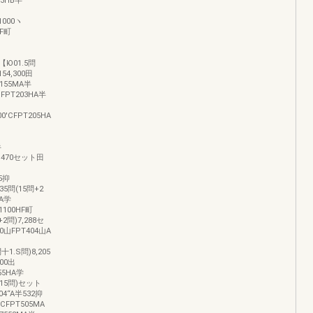
03HB半
1000ヽ
MF町
3【Ю01.5問
54,300田
T155MA半
HFPT203HA半
00'CFPT205HA
半
)5,470セット田
35抑
C35問(15問+2
HA学
81100HF町
+2問)7,288セ
00山FPT404山A
十1.S問)8,205
500出
455HA学
十15問)セット
504“A半532抑
奇CFPT505MA