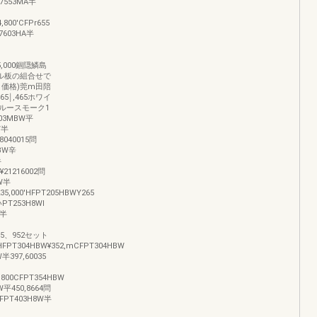
P7553MA半
800'CFPr655
7603HA半
05,000錮隠鱗島
ル板の組合せで
価格)莞m田陪
5￨,465ホワイ
ルースモーク1
103MBW平
W半
8040015問
HBW辛
半
¥21216002問
BW半
35,000'HFPT205HBWY265
PT253H8Wl
i半
5m)5、952セット
HFPT304HBW¥352,mCFPT304HBW
半397,60035
,800CFPT354HBW
W平450,8664問
CFPT403H8W半