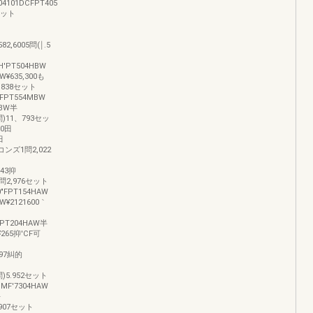
04101DCFPT405
8セット
2,6005問(￨.5
H'PT504HBW
W¥635,300も
0,838セット
FPT554MBW
MBW半
問)11、793セッ
00田
田
ブコンズ1問2,022
143抑
5問2,976セット
"FPT154HAW
W¥2121600｀
FPT204HAW半
¥265抑'CF可
297糾的
5問)5.952セット
DMF'7304HAW
平
6.907セット